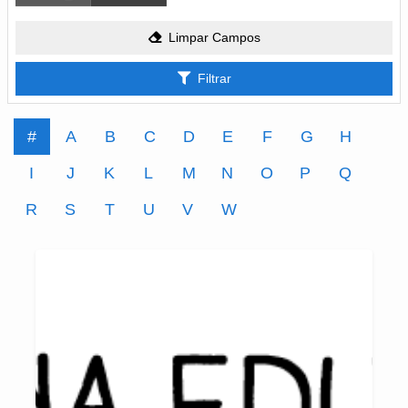
Limpar Campos
Filtrar
#
A
B
C
D
E
F
G
H
I
J
K
L
M
N
O
P
Q
R
S
T
U
V
W