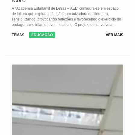
PAULO
A “Academia Estudantil de Letras – AEL” configura-se em espaço
de leitura que explora a função humanizadora da literatura,
sensibilizando, provocando reflexões e favorecendo o exercício do
protagonismo infanto-juvenil e adulto. O projeto desenvolve a
competência leitora e escritora; assegura o acesso e a apreciação
TEMAS:
EDUCAÇÃO
VER MAIS
de textos literários, contribui com a ampliação do universo cultural,
elevando a autoestima. Promove a inclusão social no processo de
aquisição da linguagem, por metodologia lúdica, configurando-se
em estratégia pedagógica de motivação prazerosa, que apresente
resultados positivos de transformação da vida dos educandos.