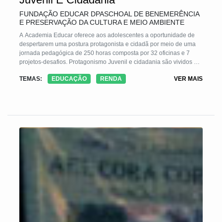
FUNDAÇÃO EDUCAR DPASCHOAL DE BENEMERÊNCIA
E PRESERVAÇÃO DA CULTURA E MEIO AMBIENTE
A Academia Educar oferece aos adolescentes a oportunidade de
despertarem uma postura protagonista e cidadã por meio de uma
jornada pedagógica de 250 horas composta por 32 oficinas e 7
projetos-desafios. Protagonismo Juvenil e cidadania são vividos na
prática durante o processo de planejamento e execução das
TEMAS:
EDUCAÇÃO
RENDA
VER MAIS
atividades, solucionando problemas reais da escola e da
comunidade. Ao longo do ano, participantes são liderados por
monitores juvenis, egressos, e pela equipe Educar, que facilitam o
processo garantindo uma aprendizagem relevante e significativa
capaz de alterar a trajetória de vida desses jovens que consolidam
competências sócio-emocionais relevantes para uma vida plena.