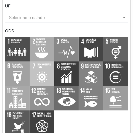
UF
Selecione o estado
ODS