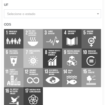
UF
Selecione o estado
ODS