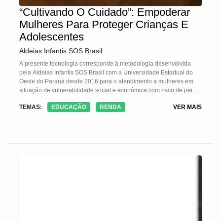
“Cultivando O Cuidado”: Empoderar
Mulheres Para Proteger Crianças E
Adolescentes
Aldeias Infantis SOS Brasil
A presente tecnologia corresponde à metodologia desenvolvida
pela Aldeias Infantis SOS Brasil com a Universidade Estadual do
Oeste do Paraná desde 2016 para o atendimento a mulheres em
situação de vulnerabilidade social e econômica com risco de perda
do cuidado parental. A metodologia parte da premissa de que o
TEMAS:
EDUCAÇÃO
RENDA
VER MAIS
cuidado com a criança e o adolescente envolvem o bem-estar de
seus cuidadores, que em grande maioria foram crianças que
também tiveram seus direitos violados. A TS pretende quebrar o
ciclo de vulnerabilidade social e econômica por meio do
acompanhamento psicológico e direcionamento profissional de
mulheres em oficinas de prática profissional e empoderamento
econômico.