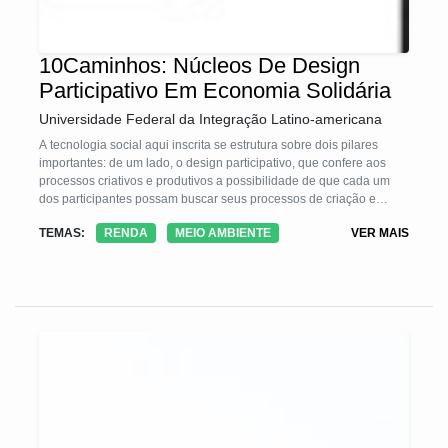
10Caminhos: Núcleos De Design
Participativo Em Economia Solidária
Universidade Federal da Integração Latino-americana
A tecnologia social aqui inscrita se estrutura sobre dois pilares
importantes: de um lado, o design participativo, que confere aos
processos criativos e produtivos a possibilidade de que cada um
dos participantes possam buscar seus processos de criação e
produção de maneira horizontal e participativa, pela construção
TEMAS:
RENDA
MEIO AMBIENTE
VER MAIS
coletiva de projetos de produtos e processos produtivos; de outro
lado, pela Economia Solidária, como forma organizativa adotada,
confere a possibilidade de criação de relações produtivas pela e na
coletividade, relacionando a produção coletiva com o "buen vivir" e
amparada pelo Indice de Felicidade Bruta, como indice qualitativo
dos resultados alcançados.