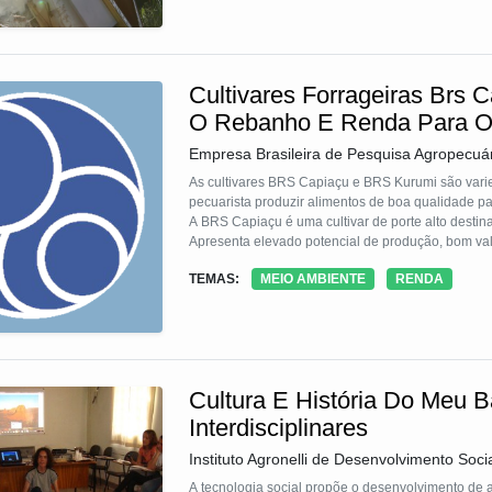
Cultivares Forrageiras Brs 
O Rebanho E Renda Para O
Empresa Brasileira de Pesquisa Agropecuá
As cultivares BRS Capiaçu e BRS Kurumi são vari
pecuarista produzir alimentos de boa qualidade p
A BRS Capiaçu é uma cultivar de porte alto desti
Apresenta elevado potencial de produção, bom valo
menor custo em relação à de outras forrageiras.
TEMAS:
MEIO AMBIENTE
RENDA
A BRS Kurumi apresenta porte baixo e atende a dem
facilidade de manejo em relação às outras cultivar
Cultura E História Do Meu B
Interdisciplinares
Instituto Agronelli de Desenvolvimento Soci
A tecnologia social propõe o desenvolvimento de ati