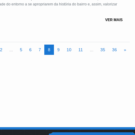
 do entorno a se apropriarem da história do bairro e, assim, valorizar
VER MAIS
2
...
5
6
7
8
9
10
11
...
35
36
»