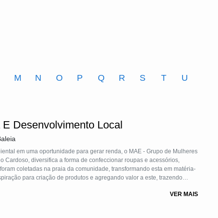
M
N
O
P
Q
R
S
T
U
a E Desenvolvimento Local
aleia
iental em uma oportunidade para gerar renda, o MAE - Grupo de Mulheres
o Cardoso, diversifica a forma de confeccionar roupas e acessórios,
foram coletadas na praia da comunidade, transformando esta em matéria-
piração para criação de produtos e agregando valor a este, trazendo
servação do ecossistema local, no caso, os manguezais, praias e animais
VER MAIS
outras diversas realidades de acordo com o contexto local