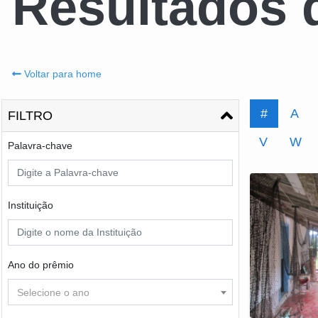
Resultados 
Voltar para home
#
A
FILTRO
V
W
Palavra-chave
Instituição
Ano do prêmio
Selecione o ano