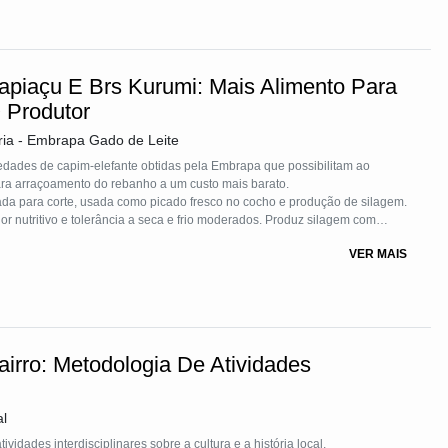
Capiaçu E Brs Kurumi: Mais Alimento Para
 Produtor
ria - Embrapa Gado de Leite
edades de capim-elefante obtidas pela Embrapa que possibilitam ao
ara arraçoamento do rebanho a um custo mais barato.
nada para corte, usada como picado fresco no cocho e produção de silagem.
r nutritivo e tolerância a seca e frio moderados. Produz silagem com
VER MAIS
anda por cultivares para pastejo, apresentando elevado valor nutritivo e
es de capim-elefante.
airro: Metodologia De Atividades
al
vidades interdisciplinares sobre a cultura e a história local,