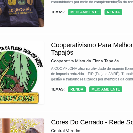
comunidades por meio da complementação da renda 
a importância da conservação, como por exemplo 
TEMAS:
MEIO AMBIENTE
RENDA
área conservada para a coleta de sementes, e tam
como recursos hídricos e bem-estar.
Cooperativismo Para Melhor
Tapajós
Cooperativa Mista da Flona Tapajós
A COOMFLONA atua na atividade de manejo florestal
de impacto reduzido – EIR (Projeto AMBÉ). Trabal
gestão e trabalho realizados por membros da com
TEMAS:
RENDA
MEIO AMBIENTE
Cores Do Cerrado - Rede Sol
Central Veredas