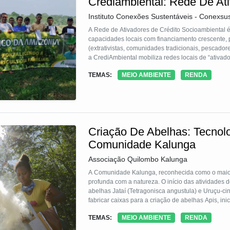
Crediambiental: Rede De At
Instituto Conexões Sustentáveis - Conexsu
A Rede de Ativadores de Crédito Socioambiental 
capacidades locais com financiamento crescente,
(extrativistas, comunidades tradicionais, pescadore
a CrediAmbiental mobiliza redes locais de “ativado
(cooperativas, associações e pequenas empresas).
TEMAS:
MEIO AMBIENTE
RENDA
assessoria e mentoria da Conexsus. Por sua vez, 
diagnósticos das unidades de produção familiares 
financeira e acompanhamento da sua execução, gara
atividades produtivas, em cadeias de valor sustent
Criação De Abelhas: Tecnol
Comunidade Kalunga
Associação Quilombo Kalunga
A Comunidade Kalunga, reconhecida como o maior 
profunda com a natureza. O início das atividades 
abelhas Jataí (Tetragonisca angustula) e Uruçu-c
fabricar caixas para a criação de abelhas Apis, in
possível ampliar e implantar apiários, que propor
TEMAS:
MEIO AMBIENTE
RENDA
produtos fabricados pelas abelhas, principalmente