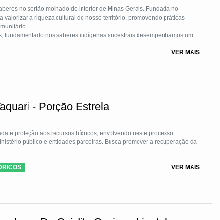
 saberes no sertão molhado do interior de Minas Gerais. Fundada no
valorizar a riqueza cultural do nosso território, promovendo práticas
munitário.
do nos saberes indígenas ancestrais desempenhamos um
ização dos recursos naturais do Território Urucuia Grande Sertão Veredas.
VER MAIS
errado, como tingui, aroeira, eucalipto e baru, respeitando o meio ambiente
sulta em tons únicos e harmoniosos, conectando cada produto a um mundo
aquari - Porção Estrela
ada e proteção aos recursos hídricos, envolvendo neste processo
ministério público e entidades parceiras. Busca promover a recuperação da
DRICOS
VER MAIS