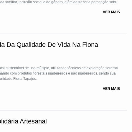
familiar, inclusão social e de gênero, além de trazer a percepção sobre
deixar de derrubar uma árvore ou desmatar uma área para manter aquela
VER MAIS
bém o entendimento sobre as funções ecológicas que a natureza fornece,
ia Da Qualidade De Vida Na Flona
 sustentável de uso múltiplo, utilizando técnicas de exploração florestal
hando com produtos florestais madeireiros e não madeireiros, sendo sua
unidade Flona Tapajós.
VER MAIS
idária Artesanal