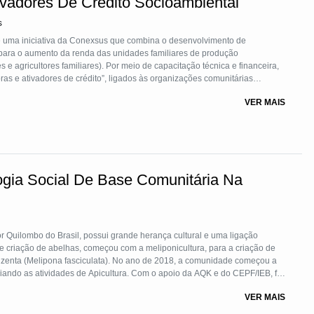
ivadores De Crédito Socioambiental
s
é uma iniciativa da Conexsus que combina o desenvolvimento de
 para o aumento da renda das unidades familiares de produção
s e agricultores familiares). Por meio de capacitação técnica e financeira,
ras e ativadores de crédito”, ligados às organizações comunitárias
 Os ativadores de crédito recebem apoio na formação, operacionalização,
VER MAIS
realizam orientações técnicas para manejo e produção sustentáveis,
e elaboração de projetos de crédito; fazem o trabalho de educação
ntindo a boa utilização do crédito, a adimplência e a qualificação das
áveis.
ogia Social De Base Comunitária Na
Quilombo do Brasil, possui grande herança cultural e uma ligação
de criação de abelhas, começou com a meliponicultura, para a criação de
inzenta (Melipona fasciculata). No ano de 2018, a comunidade começou a
iciando as atividades de Apicultura. Com o apoio da AQK e do CEPF/IEB, foi
cionaram benefícios socioeconômicos, a partir da comercialização dos
VER MAIS
 o mel. Atualmente, a comunidade conta com 10 apiários comunitários.