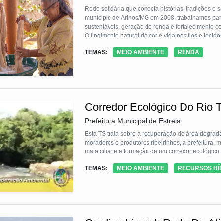
Rede solidária que conecta histórias, tradições e
munícipio de Arinos/MG em 2008, trabalhamos para 
sustentáveis, geração de renda e fortalecimento co
O tingimento natural dá cor e vida nos fios e tecidos, fundamenta
papel crucial na preservação da cultura e na valor
TEMAS:
MEIO AMBIENTE
RENDA
Utilizamos cascas, folhas e frutos de árvores do C
e a conexão com a terra. O tingimento natural re
mais sustentável e justo.
Corredor Ecológico Do Rio T
Prefeitura Municipal de Estrela
Esta TS trata sobre a recuperação de área degrad
moradores e produtores ribeirinhos, a prefeitura, 
mata ciliar e a formação de um corredor ecológico.
TEMAS:
MEIO AMBIENTE
RECURSOS HÍ