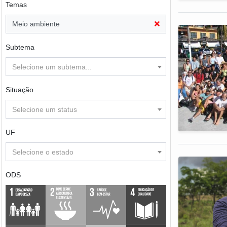
Temas
Meio ambiente
Subtema
Selecione um subtema...
Situação
Selecione um status
UF
Selecione o estado
ODS