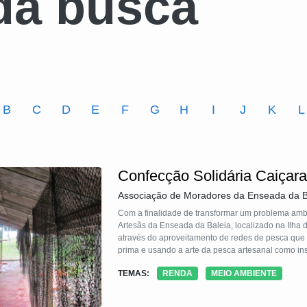
da busca
B
C
D
E
F
G
H
I
J
K
L
Confecção Solidária Caiçar
Associação de Moradores da Enseada da B
Com a finalidade de transformar um problema amb
Artesãs da Enseada da Baleia, localizado na Ilha d
através do aproveitamento de redes de pesca que 
prima e usando a arte da pesca artesanal como ins
oportunidade de renda, bem como ajudando na pre
TEMAS:
RENDA
MEIO AMBIENTE
marinhos. Essa tecnologia pode ser reaplicada em 