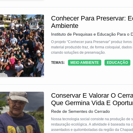
Conhecer Para Preservar: 
Ambiente
Instituto de Pesquisas e Educação Para o 
O projeto “Conhecer para Preservar” produz livros 
material produzido traz, de forma coloquial, dados
criando soluções de preservação.
TEMAS:
MEIO AMBIENTE
EDUCAÇÃO
Conservar E Valorar O Cerr
Que Germina Vida E Oportu
Rede de Sementes do Cerrado
Nossa tecnologia social consiste na produção de s
restauração ecológica. A atividade é baseada na coleta de sementes pelos povos nativos incluindo pequenos agricultores,
assentados e quilomboladas da região da Chapada dos Veadeiros, e