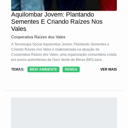
Aquilombar Jovem: Plantando
Sementes E Criando Raízes Nos
Vales
Cooperativa Raízes dos Vales
A Tecnologia Social Aquilombar Jovem: Plantando Sementes e
Criando Raízes nos Vales é materializada na atuação da
Cooperativa Raízes dos Vales, uma organização comunitária criada
por povos quilombolas de Ouro Verde de Minas (MG) para
fortalecer a agricultura familiar, a juventude e as mulheres do
TEMAS:
MEIO AMBIENTE
RENDA
VER MAIS
território. A iniciativa estrutura um modelo de cooperativismo
solidário baseado na agroecologia, na autogestão e na valorização
dos saberes tradicionais, promovendo organização produtiva,
formação, geração de renda e acesso a mercados justos.
Desenvolvida de forma coletiva, a tecnologia contribui para a
permanência digna das novas gerações no campo e pode ser
reaplicada em outros territórios.