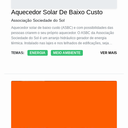
Aquecedor Solar De Baixo Custo
Associação Sociedade do Sol
Aquecedor solar de baixo custo (ASBC) e com possibilidades das
pessoas criarem o seu próprio aquecedor. O ASBC da Associação
Sociedade do Sol é um arranjo hidráulico gerador de energia
térmica. Instalado nas lajes e nos telhados de edificações, seja
moradia, salão de beleza, lavanderia comunitária, casa de
TEMAS:
ENERGIA
MEIO AMBIENTE
VER MAIS
acolhimento de população vulnerável, vestiário esportivo, pousada
ou petshop, ele captará a irradiação do Sol e amornará ou
esquentará a água.