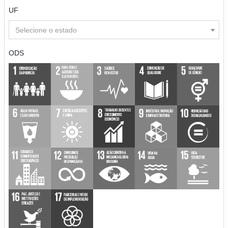
UF
Selecione o estado
ODS