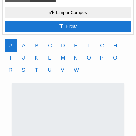
Limpar Campos
Filtrar
#
A
B
C
D
E
F
G
H
I
J
K
L
M
N
O
P
Q
R
S
T
U
V
W