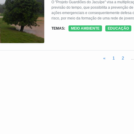
O "Projeto Guardiões do Jacuípe" visa a multiplic
previsão do tempo, que possibilita a prevenção de
ações emergenciais e consequentemente defesa das comunidades, em especia
risco, por meio da formação de uma rede de jove
jovens esses, que tem um amplo conhecimento e re
TEMAS:
MEIO AMBIENTE
EDUCAÇÃO
freáticos, a mata atlântica, o uso racional das ág
«
1
2
..