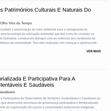
 Patrimónios Culturais E Naturais Do
a Olho Vivo do Tempo
 cuidado e preservação do meio ambiente para a salvaguarda do
 de uma tecnologia de educação ambiental que tem como fio condutor os
e do Gramame, construindo diálogos com as vivências dos mestres/as de
 cotidiano da comunidade. Tem sido realizada com crianças e adolescentes
res/as, sendo realizada de forma colaborativa envolvendo parcerias
VER MAIS
 uma cartilha para disseminar essa experiência.
ializada E Participativa Para A
stentáveis E Saudáveis
 Saudáveis
e Participativa do Observatório de Territórios Sustentáveis e Saudáveis da
que desenvolve processos de governança participativa e territorializada
ento da organização dos povos e comunidades tradicionais indígenas,