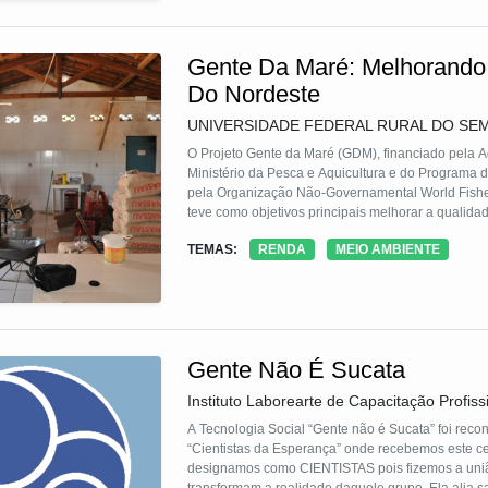
Gente Da Maré: Melhorando
Do Nordeste
UNIVERSIDADE FEDERAL RURAL DO SEM
O Projeto Gente da Maré (GDM), financiado pela 
Ministério da Pesca e Aquicultura e do Programa
pela Organização Não-Governamental World Fisheri
teve como objetivos principais melhorar a qualidad
apoiar o desenvolvimento de atividades de pesqu
TEMAS:
RENDA
MEIO AMBIENTE
do Norte, Paraíba, Pernambuco e Bahia. Durante o 
Gente Não É Sucata
Instituto Laborearte de Capacitação Profis
A Tecnologia Social “Gente não é Sucata” foi rec
“Cientistas da Esperança” onde recebemos este ce
designamos como CIENTISTAS pois fizemos a uniã