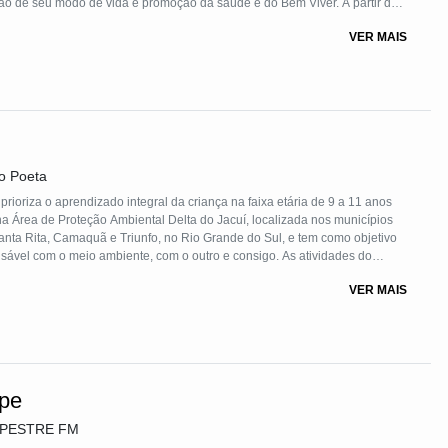
ão de seu modo de vida e promoção da saúde e do Bem Viver. A partir de
s comunitários e não comunitários, promove o diálogo de saberes e,
VER MAIS
esso contínuo de formação tecnopolítica, ampliando a capacidade de
desenvolvimento e valorização dos modos de vida tradicionais, por meio
sociais territorializadas.
o Poeta
ioriza o aprendizado integral da criança na faixa etária de 9 a 11 anos
 na Área de Proteção Ambiental Delta do Jacuí, localizada nos municípios
anta Rita, Camaquã e Triunfo, no Rio Grande do Sul, e tem como objetivo
nsável com o meio ambiente, com o outro e consigo. As atividades do
m consonância com a base curricular do 4º ano do Ensino Fundamental. O
VER MAIS
 possui vinculação direta com as escolas públicas.
ípe
MPESTRE FM