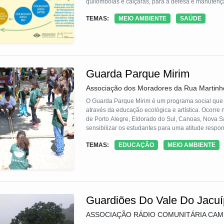
quilombolas e caiçaras, para a defesa e manutenç
instâncias colegiadas, formadas por pesquisadore
TEMAS:
MEIO AMBIENTE
SAÚDE
portanto, a autonomia dessas populações em proc
gestão e governabilidade, em uma perspectiva de 
da prototipagem de políticas públicas e tecnologias 
Guarda Parque Mirim
Associação dos Moradores da Rua Martinh
O Guarda Parque Mirim é um programa social que pr
através da educação ecológica e artística. Ocorre
de Porto Alegre, Eldorado do Sul, Canoas, Nova S
sensibilizar os estudantes para uma atitude respo
programa ocorrem em 10 encontros sistemáticos e
TEMAS:
EDUCAÇÃO
MEIO AMBIENTE
Guarda Parque Mirim está sem sua quinta edição e
Guardiões Do Vale Do Jacu
ASSOCIAÇÃO RÁDIO COMUNITÁRIA CA