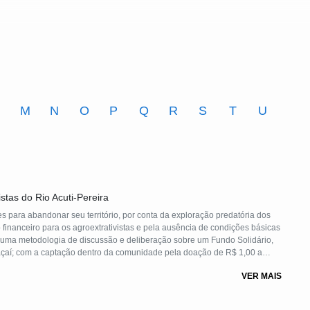
M
N
O
P
Q
R
S
T
U
stas do Rio Acuti-Pereira
 para abandonar seu território, por conta da exploração predatória dos
 financeiro para os agroextrativistas e pela ausência de condições básicas
de uma metodologia de discussão e deliberação sobre um Fundo Solidário,
açaí; com a captação dentro da comunidade pela doação de R$ 1,00 a
montante de cada safra revestido em ações e projetos para melhorar a
VER MAIS
odutiva.