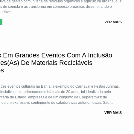
iva de gestão comunitária de resíduos orgânicos e agricultura urbana, que
bras de comida e as transforma em composto orgânico, disseminando o
audável.
VER MAIS
s Em Grandes Eventos Com A Inclusão
s(As) De Materiais Recicláveis
os
ndes eventos culturais na Bahia, a exemplo do Carnaval e Festas Juninas,
 inciativa, em aprimoramento há mais de 20 anos, foi idealizada pelo
ceria do Estado, empresas e de um conjunto de Cooperativas: de
rando um expressivo contingente de catadores/as autônomos/as. São
 à coleta seletiva, com cadastro dos autônomos, fornecimento de
VER MAIS
lidária com valores acima dos atravessadores e bonificação por produção.