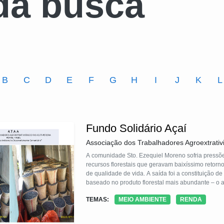
da busca
B
C
D
E
F
G
H
I
J
K
L
Fundo Solidário Açaí
Associação dos Trabalhadores Agroextrativi
A comunidade Sto. Ezequiel Moreno sofria pressões
recursos florestais que geravam baixíssimo retorno
de qualidade de vida. A saída foi a constituição 
baseado no produto florestal mais abundante – o 
cada lata de açaí vendida pelos comunitários e o 
TEMAS:
MEIO AMBIENTE
RENDA
infraestrutura da comunidade e a diversificação pr