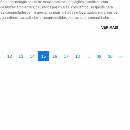
ação da tecnologia social de monitoramento das ações climáticas com
 desastres ambientais, causados por chuvas, com tempo / resposta para
l as mais afetadas e localizadas em áreas de
ns guardiões, capacitados e comprometidos com as suas comunidades,
sponsabilidade com a área ambiental local, entre eles os lençóis
VER MAIS
uas e a preocupação com as nascentes da região.
.
12
13
14
15
16
17
18
...
35
36
»