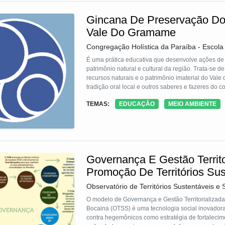
Gincana De Preservação Dos
Vale Do Gramame
Congregação Holística da Paraíba - Escol
É uma prática educativa que desenvolve ações de
patrimônio natural e cultural da região. Trata-se
recursos naturais e o patrimônio imaterial do Val
tradição oral local e outros saberes e fazeres do
de 6 a 17 anos, tendo como mediadores os educado
TEMAS:
EDUCAÇÃO
MEIO AMBIENTE
públicas e privadas. Como resultado, foi publicada
Governança E Gestão Territor
Promoção De Territórios Su
Observatório de Territórios Sustentáveis e
O modelo de Governança e Gestão Territorializada 
Bocaina (OTSS) é uma tecnologia social inovadora 
contra hegemônicos como estratégia de fortalecim