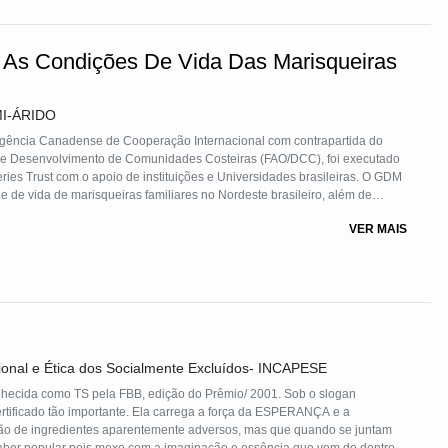
 As Condições De Vida Das Marisqueiras
I-ÁRIDO
Agência Canadense de Cooperação Internacional com contrapartida do
 de Desenvolvimento de Comunidades Costeiras (FAO/DCC), foi executado
es Trust com o apoio de instituições e Universidades brasileiras. O GDM
e de vida de marisqueiras familiares no Nordeste brasileiro, além de
isa e extensão. Foram envolvidas mais de 1.300 mulheres do Rio Grande
VER MAIS
projeto foram criadas duas redes produtivas comunitárias.
sional e Ética dos Socialmente Excluídos- INCAPESE
onhecida como TS pela FBB, edição do Prêmio/ 2001. Sob o slogan
rtificado tão importante. Ela carrega a força da ESPERANÇA e a
o de ingredientes aparentemente adversos, mas que quando se juntam