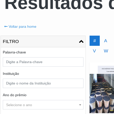
Resultados 
Voltar para home
#
A
FILTRO
V
W
Palavra-chave
Instituição
Ano do prêmio
Selecione o ano