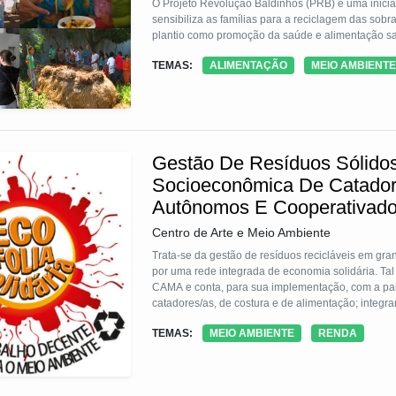
O Projeto Revolução Baldinhos (PRB) é uma iniciat
sensibiliza as famílias para a reciclagem das so
plantio como promoção da saúde e alimentação s
TEMAS:
ALIMENTAÇÃO
MEIO AMBIENTE
Gestão De Resíduos Sólido
Socioeconômica De Catadore
Autônomos E Cooperativad
Centro de Arte e Meio Ambiente
Trata-se da gestão de resíduos recicláveis em gra
por uma rede integrada de economia solidária. Tal
CAMA e conta, para sua implementação, com a par
catadores/as, de costura e de alimentação; integ
organizadas nos eventos centrais físicas de apoio
TEMAS:
MEIO AMBIENTE
RENDA
fardamento, EPIs, alimentação, comercialização so