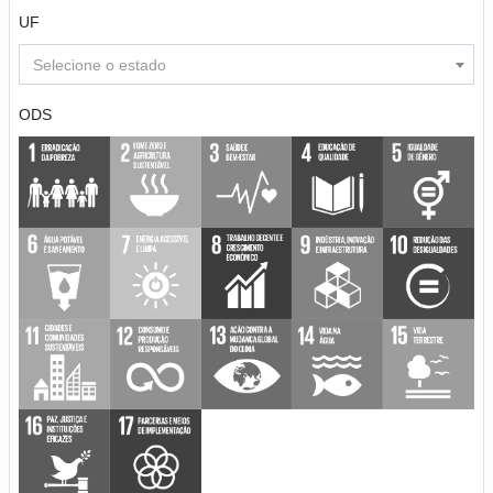
UF
Selecione o estado
ODS