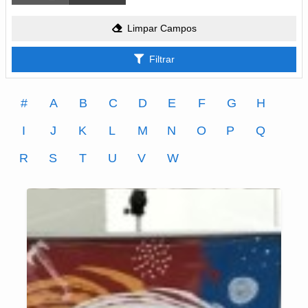
Limpar Campos
Filtrar
#
A
B
C
D
E
F
G
H
I
J
K
L
M
N
O
P
Q
R
S
T
U
V
W