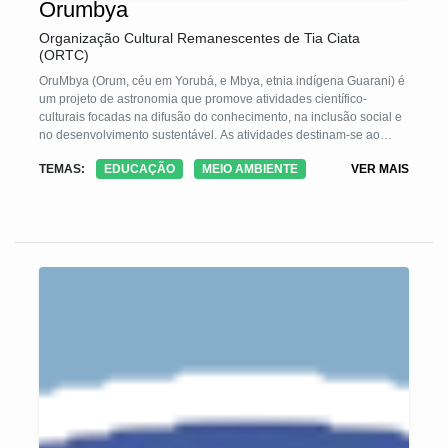
Orumbya
Organização Cultural Remanescentes de Tia Ciata
(ORTC)
OruMbya (Orum, céu em Yorubá, e Mbya, etnia indígena Guarani) é
um projeto de astronomia que promove atividades científico-
culturais focadas na difusão do conhecimento, na inclusão social e
no desenvolvimento sustentável. As atividades destinam-se ao
ensino de astronomia nas culturas, abordagem da astrofísica a
TEMAS:
EDUCAÇÃO
MEIO AMBIENTE
VER MAIS
partir de valores étnicos-culturais (afro-indígenas). A Organização
Remanescentes da Tia Ciata (ORTC) realiza as atividades na sede
do Observatório do Valongo (OV), uma das mais antigas instituições
da Astronomia no Brasil. A sede do OV fica no Morro da Conceição,
local de resistência e reafirmação da identidade negra e uma das
regiões mais vulneráveis socialmente do Rio de Janeiro.