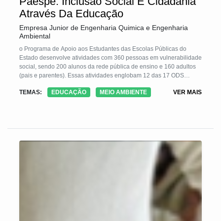
Paespe: Inclusão Social E Cidadania
Através Da Educação
Empresa Junior de Engenharia Quimica e Engenharia
Ambiental
o Programa de Apoio aos Estudantes das Escolas Públicas do
Estado desenvolve atividades com 360 pessoas em vulnerabilidade
social, sendo 200 alunos da rede pública de ensino e 160 adultos
(pais e parentes). Essas atividades englobam 12 das 17 ODS
estabelecidas pela ONU:
TEMAS:
EDUCAÇÃO
MEIO AMBIENTE
VER MAIS
1- ERRADICAÇÃO DA POBREZA; 3- SAÚDE E BEM ESTAR;
4-EDUCAÇÃO DE QUALIDADE; 5-IGUALDADE DE GÊNERO; 6-
ÁGUA POTÁVEL E SANEAMENTO;
8-TRABALHO DECENTE E CRESCIMENTO ECONÔMICO; 9-
INDUSTRIA, INOVAÇÃO E INFRAESTRUTURA; 10- REDUÇÃO
DAS DESIGUALDADES; 11- CIDADES E COMUNIDADES
SUSTENTÁVEIS;
12- CONSUMO E PRODUÇÃO RESPONSÁVEL; 14- VIDA NA
ÁGUA; 15- VIDA TERRESTRE.