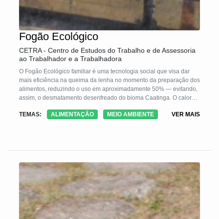
Fogão Ecológico
CETRA - Centro de Estudos do Trabalho e de Assessoria
ao Trabalhador e a Trabalhadora
O Fogão Ecológico familiar é uma tecnologia social que visa dar
mais eficiência na queima da lenha no momento da preparação dos
alimentos, reduzindo o uso em aproximadamente 50% — evitando,
assim, o desmatamento desenfreado do bioma Caatinga. O calor
irradiado ao ambiente e às pessoas que o utilizam também é menor
TEMAS:
ALIMENTAÇÃO
MEIO AMBIENTE
VER MAIS
e a fumaça é direcionada para fora da cozinha — fazendo com que
não seja inalada. A questão da segurança foi projetada de acordo
com os componentes do fogão, sendo cuidadosamente escolhidos
para evitar queimaduras e possíveis acidentes. As dimensões
também levam em conta a segurança e a ergonometria para quem
for utilizar, visando o seu bem estar no trabalho.