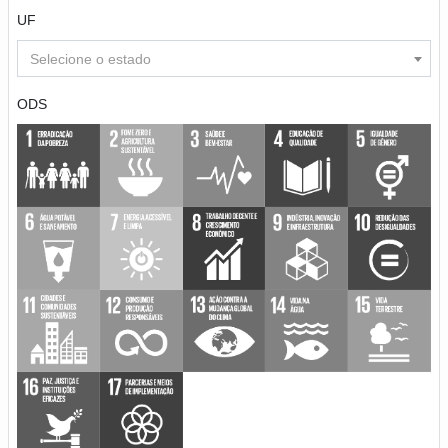
UF
Selecione o estado
ODS