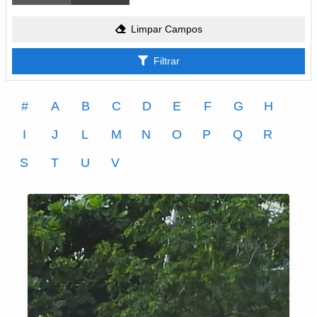
Limpar Campos
Filtrar
#
A
B
C
D
E
F
G
H
I
J
L
M
N
O
P
Q
R
S
T
U
V