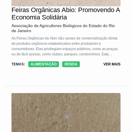
Feiras Orgânicas Abio: Promovendo A
Economia Solidária
Associação de Agricultores Biológicos do Estado do Rio
de Janeiro
As Feiras Orgânicas da Abio são canais de comercialização direta
de produtos orgânicos estabelecidos entre produtores e
consumidores. Elas privilegiam espaços públicos, como as praças,
ou de fácil acesso, como clubes, parques, condomínios. Esta
tecnologia permite que pequenos produtores e agricultores
TEMAS:
ALIMENTAÇÃO
RENDA
VER MAIS
familiares, individualmente ou organizados em Grupos de
Comercialização, tenham acesso ao mercado eliminando
atravessadores, facilitando a logística pelo aumento da escala
operacional, e, ao mesmo tempo, favorecendo o acesso à
população a um alimento livre de produtos químicos e, portanto,
mais saudável. As feiras estão distribuídas em diferentes bairros e
em dias da semana preestabelecidos