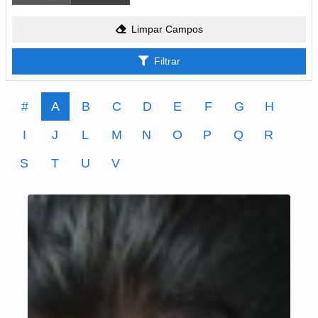
Limpar Campos
Filtrar
#
A
B
C
D
E
F
G
H
I
J
L
M
N
O
P
Q
R
S
T
U
V