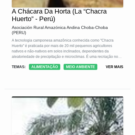
A Chácara Da Horta (La “Chacra
Huerto” - Perú)
Asociación Rural Amazónica Andina Choba-Choba
(PERU)
A tecnologia camponesa amazônica conhecida como "Chacra
Huerto" é praticada por mais de 20 mil pequenos agricultores
nativos e não-nativos em solos inclinados, dependentes da
aleatoriedade de precipitação e microclimas. É uma recriação nos
sistemas agrícolas tradicionais de "derrubar e queimar", dos
TEMAS:
ALIMENTAÇÃO
MEIO AMBIENTE
VER MAIS
pomares tradicionais milenarizados. Tem as características de ser
pequeno, múltipla e diversificada e de concentrar uma alta
diversidade e densidade de culturas transitórias, árvores e animais
domésticos. Eles imitam os ecossistemas naturais e estão em
sintonia com as condições socioculturais, econômicas e
agroecológicas das famílias. Eles surgem como alternativas à
pressão populacional.