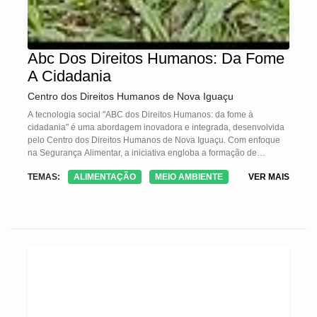
Abc Dos Direitos Humanos: Da Fome
A Cidadania
Centro dos Direitos Humanos de Nova Iguaçu
A tecnologia social "ABC dos Direitos Humanos: da fome à
cidadania" é uma abordagem inovadora e integrada, desenvolvida
pelo Centro dos Direitos Humanos de Nova Iguaçu. Com enfoque
na Segurança Alimentar, a iniciativa engloba a formação de
lideranças locais, criação de viveiros, hortas e jardins comunitários,
TEMAS:
ALIMENTAÇÃO
MEIO AMBIENTE
VER MAIS
cursos sobre conservação alimentar, e elaboração de uma cartilha
sobre Direitos Humanos e Insegurança Alimentar. A metodologia
busca promover a sustentabilidade e a inclusão social em
comunidades urbanas marginalizadas, destacando-se pela
adaptabilidade a diferentes realidades e sua capacidade de
integração de conhecimentos locais.