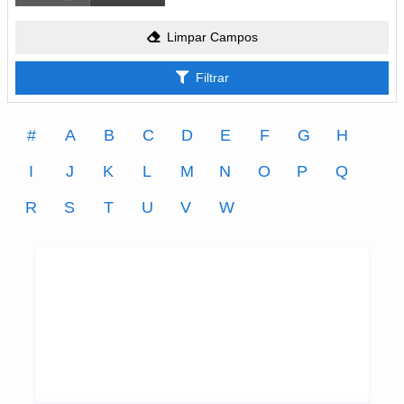
Limpar Campos
Filtrar
#
A
B
C
D
E
F
G
H
I
J
K
L
M
N
O
P
Q
R
S
T
U
V
W