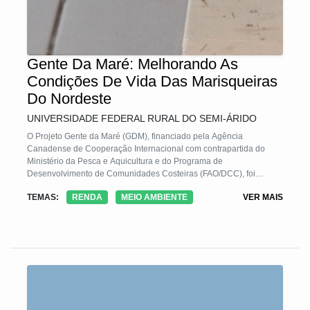
Gente Da Maré: Melhorando As
Condições De Vida Das Marisqueiras
Do Nordeste
UNIVERSIDADE FEDERAL RURAL DO SEMI-ÁRIDO
O Projeto Gente da Maré (GDM), financiado pela Agência
Canadense de Cooperação Internacional com contrapartida do
Ministério da Pesca e Aquicultura e do Programa de
Desenvolvimento de Comunidades Costeiras (FAO/DCC), foi
executado pela Organização Não-Governamental World Fisheries
TEMAS:
RENDA
MEIO AMBIENTE
VER MAIS
Trust com o apoio de instituições e Universidades brasileiras. O
GDM teve como objetivos principais melhorar a qualidade de vida
de marisqueiras familiares no Nordeste brasileiro, além de apoiar o
desenvolvimento de atividades de pesquisa e extensão. Foram
envolvidas mais de 1.300 mulheres do Rio Grande do Norte,
Paraíba, Pernambuco e Bahia. Durante o projeto foram criadas
duas redes produtivas comunitárias.