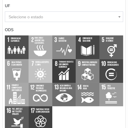
UF
Selecione o estado
ODS