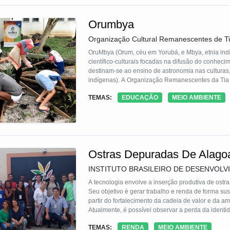
Orumbya
Organização Cultural Remanescentes de T
OruMbya (Orum, céu em Yorubá, e Mbya, etnia ind
científico-culturais focadas na difusão do conheci
destinam-se ao ensino de astronomia nas culturas, a
indígenas). A Organização Remanescentes da Tia 
(OV), uma das mais antigas instituições da Astron
TEMAS:
EDUCAÇÃO
MEIO AMBIENTE
resistência e reafirmação da identidade negra e u
Ostras Depuradas De Alago
INSTITUTO BRASILEIRO DE DESENVOLVI
A tecnologia envolve a inserção produtiva de ostra
Seu objetivo é gerar trabalho e renda de forma sust
partir do fortalecimento da cadeia de valor e da 
Atualmente, é possível observar a perda da identi
forma sustentável, pode ser um forte aliado no pro
TEMAS:
RENDA
MEIO AMBIENTE
dinamizador da economia e por dar visibilidade a