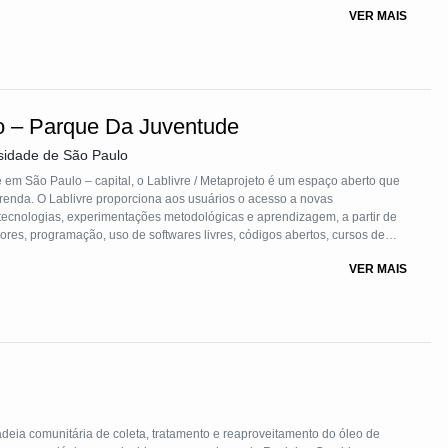
re cidadãos e suas autoridades.
VER MAIS
to – Parque Da Juventude
sidade de São Paulo
em São Paulo – capital, o Lablivre / Metaprojeto é um espaço aberto que
a renda. O Lablivre proporciona aos usuários o acesso a novas
ecnologias, experimentações metodológicas e aprendizagem, a partir de
res, programação, uso de softwares livres, códigos abertos, cursos de
l, cultural e social da população menos favorecida.
VER MAIS
adeia comunitária de coleta, tratamento e reaproveitamento do óleo de