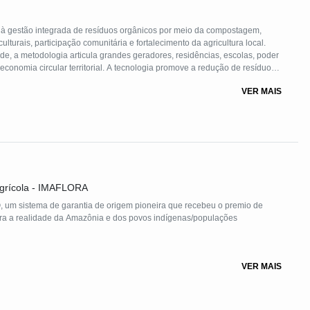
 à gestão integrada de resíduos orgânicos por meio da compostagem,
turais, participação comunitária e fortalecimento da agricultura local.
e, a metodologia articula grandes geradores, residências, escolas, poder
 economia circular territorial. A tecnologia promove a redução de resíduos
ses de efeito estufa, a educação de jovens e adultos e a produção de
VER MAIS
cas e agricultores, gerando benefícios ambientais.
 Agrícola - IMAFLORA
 um sistema de garantia de origem pioneira que recebeu o premio de
ra a realidade da Amazônia e dos povos indígenas/populações
avés de ferramentas tecnológicas, de comunicação, conexão comercial, e
VER MAIS
deia de produção, conecta quem produz com quem compra, promovendo
entes, e que conserva a Amazônia. Através de um
 Code, e tem acesso a informações que vem da plataforma tecnológica
ercialização.