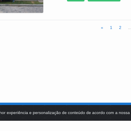
«
1
2
..
hor experiência e personalização de conteúdo de acordo com a noss
MA DE TECNOLOGIAS
IDENTIDADE VISUAL
MIDIATECA