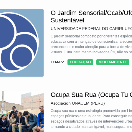
O Jardim Sensorial/Ccab/Uf
Sustentável
UNIVERSIDADE FEDERAL DO CARIRI-UF
O jardim sensorial composto por diferentes espécie
educativa com a intenção de conscientizar a socied
preconceitos e maior atenção para a forma de vive
visuais. É um instrumento inovador e útil, não só
encontram adormecidos pela prioridade dada à v
TEMAS:
EDUCAÇÃO
MEIO AMBIENTE
educação ambiental e por isso foi construído para
Ocupa Sua Rua (Ocupa Tu Ca
Asociación UNACEM (PERU)
Ocupa sua rua é uma estratégia promovida por L
espaços públicos de qualidade. Para conseguir iss
espaços desativados através de intervenções urba
tornando a cidade mais amigável, mais segura, me