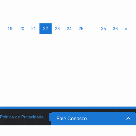
.
19
20
21
22
23
24
25
...
35
36
»
a
Política de Privacidade.
BANCO DO BRASIL
OK
Fale Conosco
BB INTEGRA