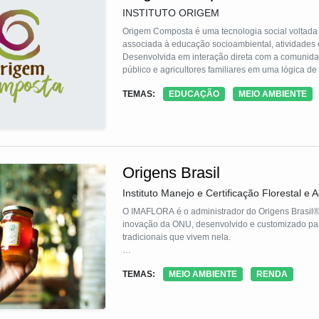
INSTITUTO ORIGEM
Origem Composta é uma tecnologia social voltada
associada à educação socioambiental, atividades cul
Desenvolvida em interação direta com a comunidad
público e agricultores familiares em uma lógica de
enviados a aterros, a mitigação de emissões de ga
TEMAS:
EDUCAÇÃO
MEIO AMBIENTE
composto orgânico destinado a hortas, áreas públi
Origens Brasil
Instituto Manejo e Certificação Florestal e
O IMAFLORA é o administrador do Origens Brasil®,
inovação da ONU, desenvolvido e customizado pa
tradicionais que vivem nela.
O Origens Brasil® (www.origensbrasil.org.br), atr
TEMAS:
MEIO AMBIENTE
RENDA
articulação em rede dos diferentes atores da ca
relações comerciais rastreáveis, éticas, com menos intermediários, transpar
celular, o consumidor faz a leitura de um selo/QR
sobre o produtor, origem, forma de produção e com