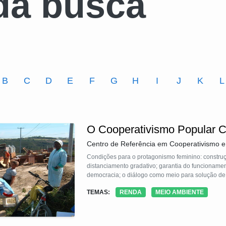
da busca
B
C
D
E
F
G
H
I
J
K
L
O Cooperativismo Popular 
Centro de Referência em Cooperativismo e
Condições para o protagonismo feminino: constr
distanciamento gradativo; garantia do funcionamen
democracia; o diálogo como meio para solução de 
TEMAS:
RENDA
MEIO AMBIENTE