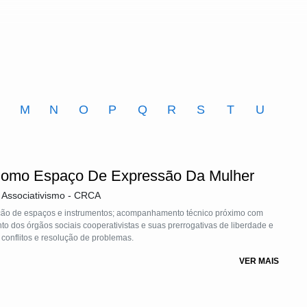
M
N
O
P
Q
R
S
T
U
Como Espaço De Expressão Da Mulher
 Associativismo - CRCA
ução de espaços e instrumentos; acompanhamento técnico próximo com
to dos órgãos sociais cooperativistas e suas prerrogativas de liberdade e
conflitos e resolução de problemas.
VER MAIS