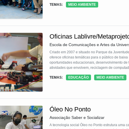
economia local, fomentamos melhores relações ent
TEMAS:
MEIO AMBIENTE
Oficinas Lablivre/Metaproje
Escola de Comunicações e Artes da Univer
Criado em 2007 e situado no Parque da Juventude 
oferece oficinas temáticas para o público de baix
oportunidades educacionais, desenvolvimento de t
atividades que envolvem, reciclagem de computado
inglês e LIBRAS, ampliando assim a inclusão digita
TEMAS:
EDUCAÇÃO
MEIO AMBIENTE
Óleo No Ponto
Associação Saber e Socializar
A tecnologia social Óleo no Ponto estrutura uma c