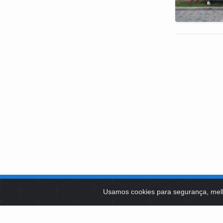
SOBRE NÓS
Usamos cookies para segurança, mel
PLATAFOR
Como Atuamos
SOCIAIS
Apoio a Projetos Sociais
Conselheiros