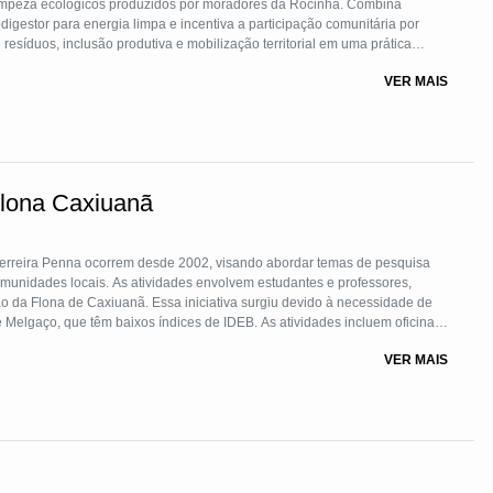
limpeza ecológicos produzidos por moradores da Rocinha. Combina
igestor para energia limpa e incentiva a participação comunitária por
esíduos, inclusão produtiva e mobilização territorial em uma prática
VER MAIS
Flona Caxiuanã
Ferreira Penna ocorrem desde 2002, visando abordar temas de pesquisa
munidades locais. As atividades envolvem estudantes e professores,
 da Flona de Caxiuanã. Essa iniciativa surgiu devido à necessidade de
Melgaço, que têm baixos índices de IDEB. As atividades incluem oficinas,
rigidos, teatro, palestras, dinâmicas de grupo, músicas e atividades
VER MAIS