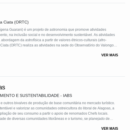
ia Ciata (ORTC)
ígena Guarani) é um projeto de astronomia que promove atividades
mento, na inclusão social e no desenvolvimento sustentável. As atividades
bordagem da astrofísica a partir de valores étnicos-culturais (afro-
Ciata (ORTC) realiza as atividades na sede do Observatório do Valongo
omia no Brasil. A sede do OV fica no Morro da Conceição, local de
VER MAIS
ma das regiões mais vulneráveis socialmente do Rio de Janeiro.
as
MENTO E SUSTENTABILIDADE - IABS
 e outros bivalves de produção de base comunitária no mercado turístico.
entável e valorizar as comunidades ostreicultora do litoral de Alagoas, a
ampliação de seu consumo a partir o apoio de renomados Chefs locais.
dade de diversas comunidades litorâneas e o turismo, se planejado de
cesso de fortalecimento da identidade dos territórios pela sua função de
VER MAIS
 estas comunidades e seus modos de vida.