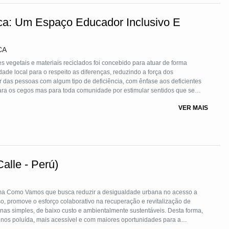
ca: Um Espaço Educador Inclusivo E
CA
s vegetais e materiais reciclados foi concebido para atuar de forma
ade local para o respeito as diferenças, reduzindo a força dos
r das pessoas com algum tipo de deficiência, com ênfase aos deficientes
 para os cegos mas para toda comunidade por estimular sentidos que se
isão. Na sua implantação e condução houve a preocupação com a
VER MAIS
 incentivar ao uso e manejo correto do meio ambiente.
lle - Perú)
ima Como Vamos que busca reduzir a desigualdade urbana no acesso a
o, promove o esforço colaborativo na recuperação e revitalização de
nas simples, de baixo custo e ambientalmente sustentáveis. Desta forma,
nos poluída, mais acessível e com maiores oportunidades para a