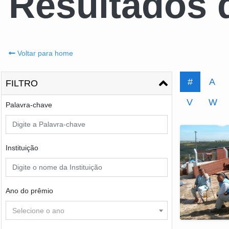
Resultados 
Voltar para home
#
A
FILTRO
V
W
Palavra-chave
Instituição
Ano do prêmio
Selecione o ano