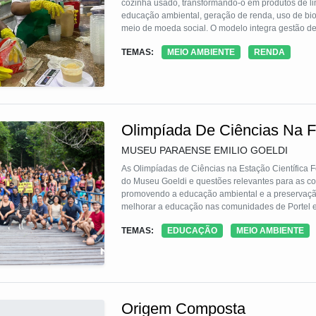
cozinha usado, transformando-o em produtos de 
educação ambiental, geração de renda, uso de biod
meio de moeda social. O modelo integra gestão de r
replicável e de baixo custo.
TEMAS:
MEIO AMBIENTE
RENDA
Olimpíada De Ciências Na 
MUSEU PARAENSE EMILIO GOELDI
As Olimpíadas de Ciências na Estação Científica 
do Museu Goeldi e questões relevantes para as co
promovendo a educação ambiental e a preservação
melhorar a educação nas comunidades de Portel e 
mini cursos, arte-educação, caminhadas, estudos di
TEMAS:
EDUCAÇÃO
MEIO AMBIENTE
esportivas.
Origem Composta