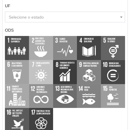
UF
Selecione o estado
ODS