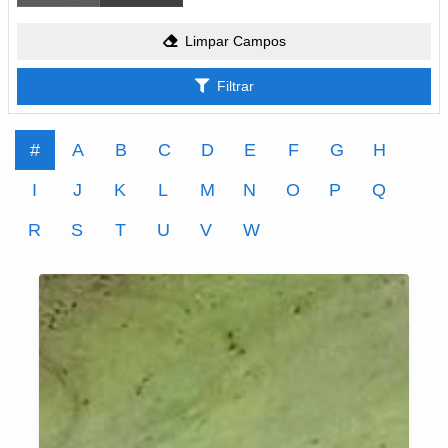
Limpar Campos
Filtrar
#
A
B
C
D
E
F
G
H
I
J
K
L
M
N
O
P
Q
R
S
T
U
V
W