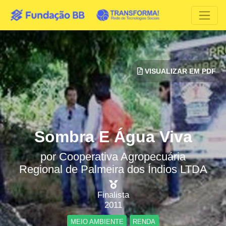
VISUALIZAR EM PDF
Sombra E Água Viva
por
Cooperativa Agropecuária
Regional de Palmeira dos Índios LTDA
Finalista
2011
MEIO AMBIENTE
RENDA