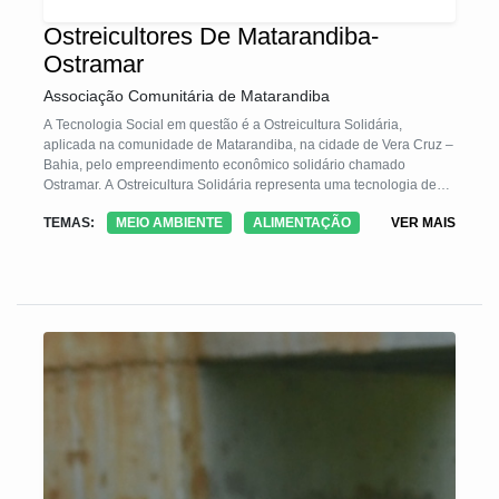
Ostreicultores De Matarandiba-
Ostramar
Associação Comunitária de Matarandiba
A Tecnologia Social em questão é a Ostreicultura Solidária,
aplicada na comunidade de Matarandiba, na cidade de Vera Cruz –
Bahia, pelo empreendimento econômico solidário chamado
Ostramar. A Ostreicultura Solidária representa uma tecnologia de
maricultura voltada para a produção de Ostra de modo sustentável
TEMAS:
MEIO AMBIENTE
ALIMENTAÇÃO
VER MAIS
e também um método de produção associada baseada na gestão
coletiva e repartição dos ganhos.
O grupo utiliza o sistema de balsas e de mesa, métodos utilizados
para que ostras implantadas em locais de cultivo cresçam até
atingirem o tamanho adequado para comercialização. Esta
tecnologia vem sendo usada em algumas comunidades do baixo
sul e recôncavo da Bahia.