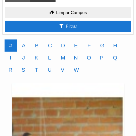
Limpar Campos
Filtrar
#
A
B
C
D
E
F
G
H
I
J
K
L
M
N
O
P
Q
R
S
T
U
V
W