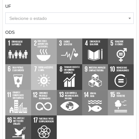
UF
Selecione o estado
ODS