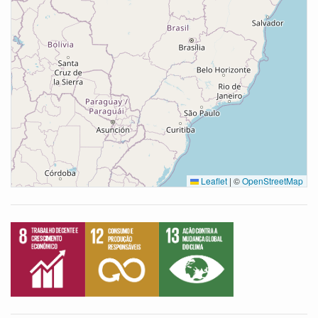
Leaflet
|
©
OpenStreetMap