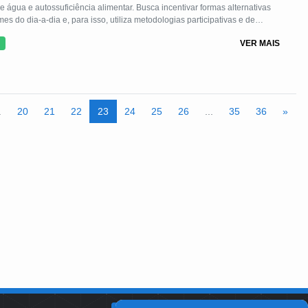
s do dia-a-dia e, para isso, utiliza metodologias participativas e de
mentas apropriadas de baixo custo da permacultura são compartilhados
VER MAIS
de 20h/aula.
.
20
21
22
23
24
25
26
...
35
36
»