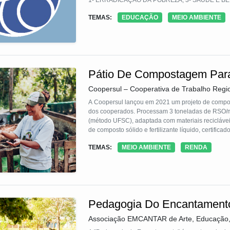
1- ERRADICAÇÃO DA POBREZA; 3- SAÚDE E BE
4-EDUCAÇÃO DE QUALIDADE; 5-IGUALDADE D
TEMAS:
EDUCAÇÃO
MEIO AMBIENTE
8-TRABALHO DECENTE E CRESCIMENTO ECONÔ
DAS DESIGUALDADES; 11- CIDADES E COMUN
12- CONSUMO E PRODUÇÃO RESPONSÁVEL; 14-
Pátio De Compostagem Para
Coopersul – Cooperativa de Trabalho Regi
A Coopersul lançou em 2021 um projeto de compo
dos cooperados. Processam 3 toneladas de RSO/mês
(método UFSC), adaptada com materiais reciclávei
de composto sólido e fertilizante líquido, certifica
permitindo a compra de um caminhão, benfeitorias
TEMAS:
MEIO AMBIENTE
RENDA
O projeto gera renda e promove a educação ambien
Pedagogia Do Encantament
Associação EMCANTAR de Arte, Educação, 