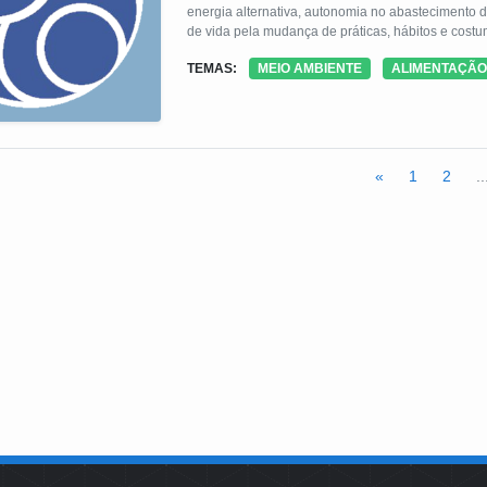
energia alternativa, autonomia no abastecimento de água e autossuficiência alimentar. Busca incentivar formas alternativas
de vida pela mudança de práticas, hábitos e costume
autogestão. Os princípios, as técnicas e as ferra
TEMAS:
MEIO AMBIENTE
ALIMENTAÇÃO
durante um final de semana em vivência imersiva 
«
1
2
..