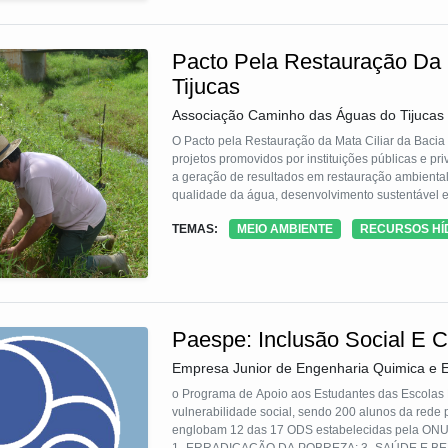
Pacto Pela Restauração Da M
Tijucas
Associação Caminho das Águas do Tijucas
O Pacto pela Restauração da Mata Ciliar da Bacia d
projetos promovidos por instituições públicas e pri
a geração de resultados em restauração ambiental
qualidade da água, desenvolvimento sustentável e
Bombinhas, Canelinha, Governador Celso Ramos, I
TEMAS:
MEIO AMBIENTE
RECURSOS HÍ
Queimado, São João Batista, Tijucas) que compõe a
Paespe: Inclusão Social E 
Empresa Junior de Engenharia Quimica e 
o Programa de Apoio aos Estudantes das Escolas
vulnerabilidade social, sendo 200 alunos da rede p
englobam 12 das 17 ODS estabelecidas pela ON