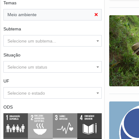
Temas
Meio ambiente
Subtema
Selecione um subtema...
Situação
Selecione um status
UF
Selecione o estado
ODS