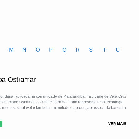
M
N
O
P
Q
R
S
T
U
iba-Ostramar
 Solidária, aplicada na comunidade de Matarandiba, na cidade de Vera Cruz
 chamado Ostramar. A Ostreicultura Solidária representa uma tecnologia
a de modo sustentável e também um método de produção associada baseada
todos utilizados para que ostras implantadas em locais de cultivo cresçam
VER MAIS
lização. Esta tecnologia vem sendo usada em algumas comunidades do