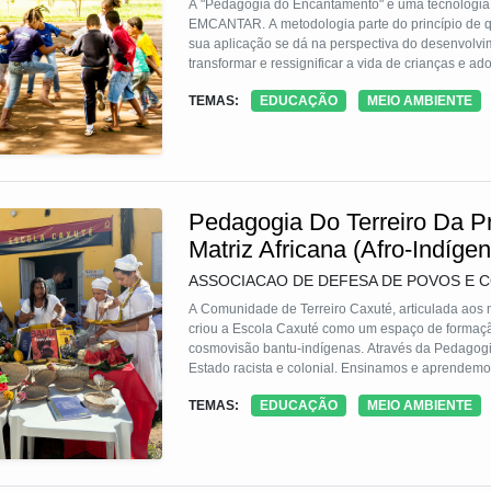
A "Pedagogia do Encantamento" é uma tecnologia e
EMCANTAR. A metodologia parte do princípio de que
sua aplicação se dá na perspectiva do desenvolvim
transformar e ressignificar a vida de crianças e ad
transformar e ressignificar a percepção de si mes
TEMAS:
EDUCAÇÃO
MEIO AMBIENTE
metodologia pode ser aplicada em diferentes lingua
Pedagogia Do Terreiro Da Pr
Matriz Africana (Afro-Indíg
ASSOCIACAO DE DEFESA DE POVOS E 
A Comunidade de Terreiro Caxuté, articulada aos m
criou a Escola Caxuté como um espaço de formaçã
cosmovisão bantu-indígenas. Através da Pedagogi
Estado racista e colonial. Ensinamos e aprendemos a
religiosas no cuidado com a terra, águas, matas, n
TEMAS:
EDUCAÇÃO
MEIO AMBIENTE
envolvem o cotidiano de terreiro, pressupostos r