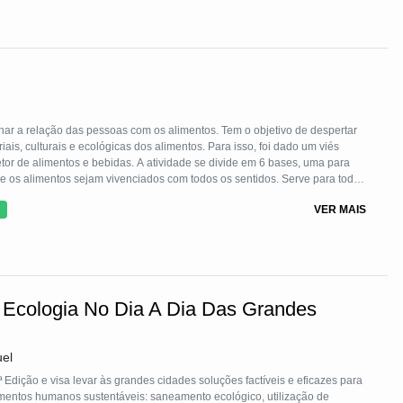
har a relação das pessoas com os alimentos. Tem o objetivo de despertar
is, culturais e ecológicas dos alimentos. Para isso, foi dado um viés
etor de alimentos e bebidas. A atividade se divide em 6 bases, uma para
e os alimentos sejam vivenciados com todos os sentidos. Serve para todas
 e região com seus produtos locais, sensibilizando o público para um novo
VER MAIS
ção alimentar e do gosto.
: Ecologia No Dia A Dia Das Grandes
uel
Edição e visa levar às grandes cidades soluções factíveis e eficazes para
amentos humanos sustentáveis: saneamento ecológico, utilização de