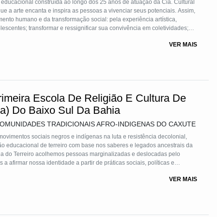
ducacional construída ao longo dos 25 anos de atuação da Cia. Cultural
 a arte encanta e inspira as pessoas a vivenciar seus potenciais. Assim,
ento humano e da transformação social: pela experiência artística,
olescentes; transformar e ressignificar sua convivência em coletividades;
mos na sociedade. Divida em etapas de estímulos, criação e produção, a
VER MAIS
gens artísticas.
imeira Escola De Religião E Cultura De
ena) Do Baixo Sul Da Bahia
COMUNIDADES TRADICIONAIS AFRO-INDIGENAS DO CAXUTE
ovimentos sociais negros e indígenas na luta e resistência decolonial,
o educacional de terreiro com base nos saberes e legados ancestrais da
a do Terreiro acolhemos pessoas marginalizadas e deslocadas pelo
 afirmar nossa identidade a partir de práticas sociais, políticas e
as práticas de biointeração, produção artesanal e demais atividades que
VER MAIS
eferenciais que compõem a identidade coletiva da comunidade.