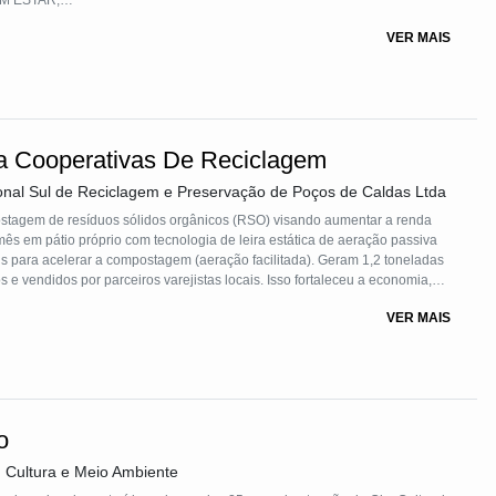
M ESTAR;
E GÊNERO; 6- ÁGUA POTÁVEL E SANEAMENTO;
VER MAIS
MICO; 9-INDUSTRIA, INOVAÇÃO E INFRAESTRUTURA; 10- REDUÇÃO
IDADES SUSTENTÁVEIS;
 VIDA NA ÁGUA; 15- VIDA TERRESTRE.
 Cooperativas De Reciclagem
onal Sul de Reciclagem e Preservação de Poços de Caldas Ltda
stagem de resíduos sólidos orgânicos (RSO) visando aumentar a renda
 em pátio próprio com tecnologia de leira estática de aeração passiva
s para acelerar a compostagem (aeração facilitada). Geram 1,2 toneladas
dos e vendidos por parceiros varejistas locais. Isso fortaleceu a economia,
 e divisão de lucros, além de receber estudantes e pesquisas acadêmicas.
VER MAIS
tal e a pesquisa.
o
Cultura e Meio Ambiente