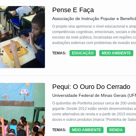
Pense E Faça
Associação de Instrução Popular e Benefic
O projeto visa aprimorar o nível educacional e amp
competências cognitivas, emocionais, sociais e ét
escolas da rede pública, localizadas em regiões c
avaliações externas com problemas de evasão escol
a intervenção para prevenção da violação de dire
TEMAS:
EDUCAÇÃO
MEIO AMBIENTE
diminuição da evasão, possibilitando que os aten
Pequi: O Ouro Do Cerrado
Universidade Federal de Minas Gerais (U
O quilombo de Pontinha possui cerca de 200 unida
gigante. Desde 2012 estão sendo desenvolvidas açõ
como alternativa de renda e a partir de 2015 inic
doces e outros produtos (marca “Pontinha de Sabo
cerrado vem sendo valorizado e a atividade se co
TEMAS:
MEIO AMBIENTE
RENDA
produção e prevê-se em breve a instalação de uma 