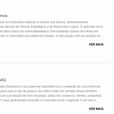
ência
liar os horizontes culturais e sociais dos alunos, desenvolvendo
icas através do Pensar Estratégico e do Raciocínio Lógico. É aplicado em 8
om altos índice de vulnerabilidade e com resultado abaixo da média em
ar e indisciplina por parte dos alunos. A articulação com as escolas visa
itos dos alunos, apoio para melhoria do desempenho escolar e a
VER MAIS
didos encontrem na escola um ambiente transformador.
FMG)
des familiares e sua base de subsistência é a extração de uma minhoca
es para o uso do pequi e de outros frutos do cerrado desse território
iou-se a produção de óleo de pequi, polpa em conserva, cremes, castanhas,
r”) que apresentam inserção no mercado local e regional. Com isso o
nsolida. Foram adquiridos os equipamentos necessários para dar suporte à
VER MAIS
agroindústria junto à escola.