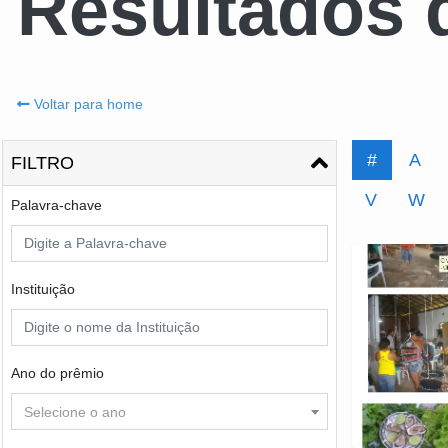
Resultados 
Voltar para home
#
A
FILTRO
V
W
Palavra-chave
Instituição
Ano do prêmio
Selecione o ano