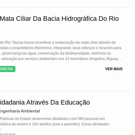
ata Ciliar Da Bacia Hidrográfica Do Rio
o Rio Tijucas busca incentivar a restauração da mata ciliar através de
vadas e proprietários ribeirinhos, integrando seus esforços e recursos para
, governança da água, conservação da biodiversidade, melhoria na
 valoração por serviços ambientais nos 13 municípios (Angelina, Biguaçu,
tapema, Leoberto Leal, Major Gercino, Nova Trento, Porto Belo, Rancho
DRICOS
VER MAIS
 Bacia Hidrográfica do Rio Tijucas.
Cidadania Através Da Educação
Engenharia Ambiental
 Públicas do Estado desenvolve atividades com 360 pessoas em
ública de ensino e 160 adultos (pais e parentes). Essas atividades
U: