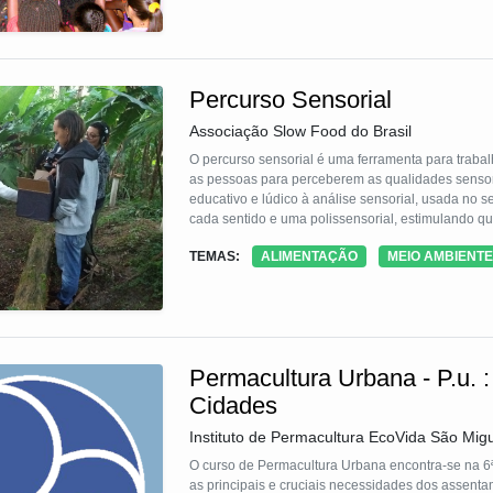
Percurso Sensorial
Associação Slow Food do Brasil
O percurso sensorial é uma ferramenta para trabal
as pessoas para perceberem as qualidades sensoria
educativo e lúdico à análise sensorial, usada no s
cada sentido e uma polissensorial, estimulando qu
as idades e públicos, e se adapta a cada contexto
TEMAS:
ALIMENTAÇÃO
MEIO AMBIENTE
olhar pro alimento, atuando na promoção da educa
Permacultura Urbana - P.u. 
Cidades
Instituto de Permacultura EcoVida São Mig
O curso de Permacultura Urbana encontra-se na 6ª 
as principais e cruciais necessidades dos assent