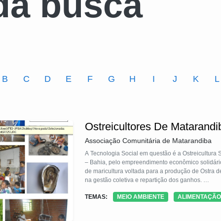
da busca
B
C
D
E
F
G
H
I
J
K
L
Ostreicultores De Matarand
Associação Comunitária de Matarandiba
A Tecnologia Social em questão é a Ostreicultura
– Bahia, pelo empreendimento econômico solidário
de maricultura voltada para a produção de Ostr
na gestão coletiva e repartição dos ganhos.
O grupo utiliza o sistema de balsas e de mesa, mé
TEMAS:
MEIO AMBIENTE
ALIMENTAÇÃO
até atingirem o tamanho adequado para comercia
baixo sul e recôncavo da Bahia.