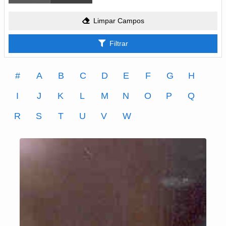
Limpar Campos
Filtrar
#
A
B
C
D
E
F
G
H
I
J
K
L
M
N
O
P
Q
R
S
T
U
V
W