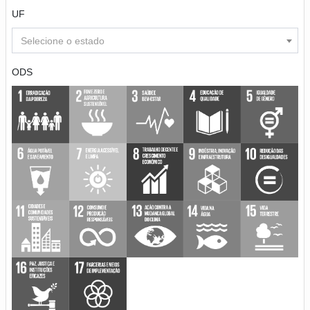
UF
Selecione o estado
ODS