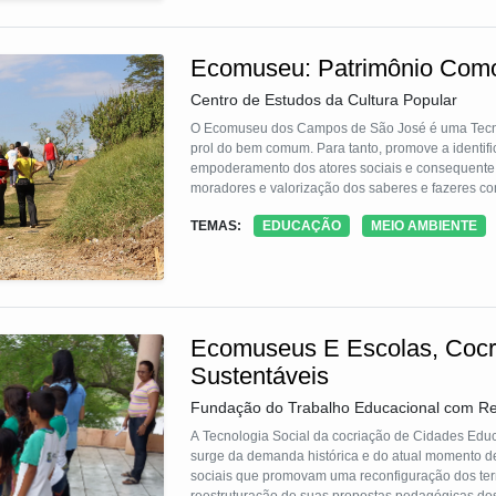
Ecomuseu: Patrimônio Como
Centro de Estudos da Cultura Popular
O Ecomuseu dos Campos de São José é uma Tecnol
prol do bem comum. Para tanto, promove a identific
empoderamento dos atores sociais e consequente 
moradores e valorização dos saberes e fazeres c
levantamento de ideias e problemas relativos ao p
TEMAS:
EDUCAÇÃO
MEIO AMBIENTE
questões e articuladas parcerias e ações com pote
Ecomuseus E Escolas, Coc
Sustentáveis
Fundação do Trabalho Educacional com Re
A Tecnologia Social da cocriação de Cidades Edu
surge da demanda histórica e do atual momento d
sociais que promovam uma reconfiguração dos terr