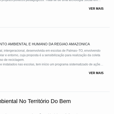
 projetos políticos pedagógicos. Trata-se de uma tecnologia Social em
s de aprendizagem e de desenvolvimento local sustentável na cidade e
VER MAIS
em projetos em educação integral nas Escolas Públicas e Museus
ENTO AMBIENTAL E HUMANO DA REGIAO AMAZONICA
l, intergeracional, desenvolvida em escolas de Palmas–TO, envolvendo
lar e entorno, cuja proposta é a sensibilização para realização da coleta
sso de reciclagem.
ações
VER MAIS
da mensagem sobre a importância da coleta seletiva, e da existência das
dança de percepção em relação à coleta seletiva, afastando o preconceito
Ponto forte do Projeto é a inclusão de idosos como principais protagonistas
po docente, e discente.
iental No Território Do Bem