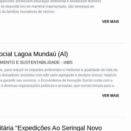
 organizam, promovem educação ambiental e revitalizam terrenos
se deposita lixo de maneira inapropriada, são ameaças ao
o às famílias moradoras de morros.
VER MAIS
cial Lagoa Mundaú (Al)
MENTO E SUSTENTABILIDADE - IABS
e, para reduzir os impactos ambientais e melhorar a qualidade de vida da
as disruptivas: produtos com alto valor agregado e designs únicos; negócio
ra garantir seu sucesso, o Ecossistema de Inovação Social conta com a
s e diversas organizações públicas e privadas, que somam forças para uma
os desafios socioambientais que permeiam a realidade local. Para tal,
VER MAIS
para fins de cumprir as etapas burocráticas e garantir que 100% do lucro
usivo em projetos propostos pela e/ou para a população do Vergel,
, a participação desta comunidade local está presente também em
sobre o uso do recurso financeiro superavitário resultante da operação da
ária "Expedições Ao Seringal Novo