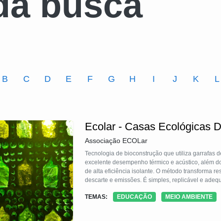
da busca
B
C
D
E
F
G
H
I
J
K
L
Ecolar - Casas Ecológicas D
Associação ECOLar
Tecnologia de bioconstrução que utiliza garrafas de
excelente desempenho térmico e acústico, além d
de alta eficiência isolante. O método transforma r
descarte e emissões. É simples, replicável e adeq
sustentáveis e acessíveis, fortalecendo inclusão
TEMAS:
EDUCAÇÃO
MEIO AMBIENTE
sustentabilidade, educação ambiental e revolução 