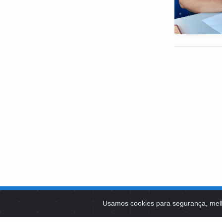
SOBRE NÓS
Usamos cookies para segurança, mel
PLATAFOR
Como Atuamos
SOCIAIS