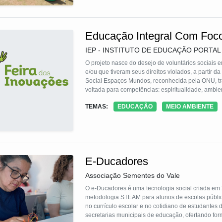
Educação Integral Com Foco
IEP - INSTITUTO DE EDUCAÇÃO PORTAL
O projeto nasce do desejo de voluntários sociais e
e/ou que tiveram seus direitos violados, a partir 
Social Espaços Mundos, reconhecida pela ONU, tr
voltada para competências: espiritualidade, ambien
da criança e do adolescente é compreendida com
TEMAS:
EDUCAÇÃO
MEIO AMBIENTE
comunidade e para isso propõe-se um novo arranj
ODS – Objetivo Desenvolvimento Sustentável para
papel importante no que diz respeito ao cumprime
Sustentável (ODS) têm relação direta com nossa contribuição: Objetivo 1 Erradicação da pobreza, Objetivo 3 Boa saúde e
bem estar, Objetivo 4 Educação com qualidade, Ob
climáticas e Objetivo 16 paz, justiça e instituições f
E-Ducadores
Associação Sementes do Vale
O e-Ducadores é uma tecnologia social criada em 
metodologia STEAM para alunos de escolas públicas
no currículo escolar e no cotidiano de estudantes d
secretarias municipais de educação, ofertando for