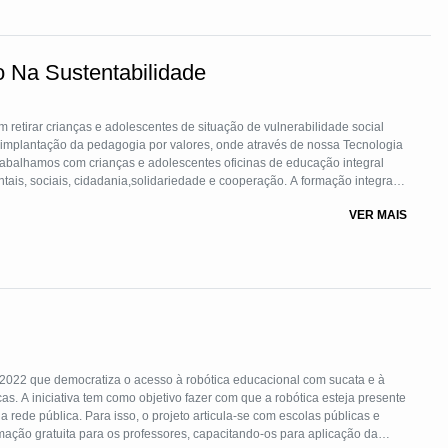
 Na Sustentabilidade
m retirar crianças e adolescentes de situação de vulnerabilidade social
da implantação da pedagogia por valores, onde através de nossa Tecnologia
abalhamos com crianças e adolescentes oficinas de educação integral
tais, sociais, cidadania,solidariedade e cooperação. A formação integral
o um compromisso não só da escola, mas também da família e da
VER MAIS
o educativo, em conexão com o território. Assumimos o compromisso do
 colocarmos em prática, dessa forma, o setor de educação que exerce um
nto dessa agenda 2030, já que vários dos Objetivo do Desenvolvimento
jetivo 5 igualdade de gênero, Objetivo 13 combate as alterações
ortes.
2022 que democratiza o acesso à robótica educacional com sucata e à
. A iniciativa tem como objetivo fazer com que a robótica esteja presente
a rede pública. Para isso, o projeto articula-se com escolas públicas e
mação gratuita para os professores, capacitando-os para aplicação da