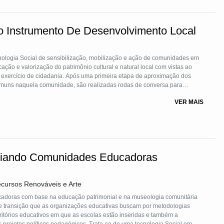
 Instrumento De Desenvolvimento Local
ogia Social de sensibilização, mobilização e ação de comunidades em
ação e valorização do patrimônio cultural e natural local com vistas ao
exercício de cidadania. Após uma primeira etapa de aproximação dos
omuns naquela comunidade, são realizadas rodas de conversa para
atrimônio local. Ainda coletivamente, são desenhadas soluções para tais
VER MAIS
ncial para promover o desenvolvimento local.
riando Comunidades Educadoras
cursos Renováveis e Arte
cadoras com base na educação patrimonial e na museologia comunitária
e transição que as organizações educativas buscam por metodologias
itórios educativos em que as escolas estão inseridas e também a