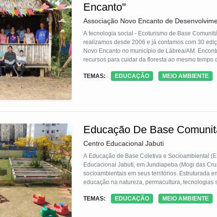
Encanto"
Associação Novo Encanto de Desenvolvime
A tecnologia social - Ecoturismo de Base Comunit
realizamos desde 2006 e já contamos com 30 ediçõ
Novo Encanto no município de Lábrea/AM. Encont
recursos para cuidar da floresta ao mesmo tempo 
e alternativas de renda para a comunidade local.
TEMAS:
EDUCAÇÃO
MEIO AMBIENTE
do modo de vida seringueiro realizadas por comunit
Educação De Base Comunitá
Centro Educacional Jabuti
A Educação de Base Coletiva e Socioambiental (E
Educacional Jabuti, em Jundiapeba (Mogi das Cruz
socioambientais em seus territórios. Estruturada em
educação na natureza, permacultura, tecnologias 
EBCS é reaplicável em SCFVs, escolas e OSCs que
TEMAS:
EDUCAÇÃO
MEIO AMBIENTE