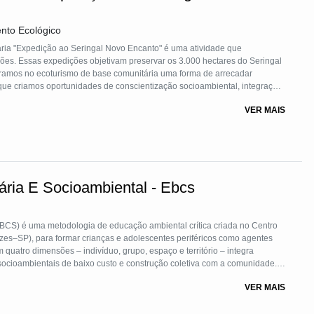
nto Ecológico
ária "Expedição ao Seringal Novo Encanto" é uma atividade que
es. Essas expedições objetivam preservar os 3.000 hectares do Seringal
ramos no ecoturismo de base comunitária uma forma de arrecadar
que criamos oportunidades de conscientização socioambiental, integração
 Realizamos expedições de 5 dias com caminhadas na floresta e vivências
VER MAIS
ários como seringueiros, mateiros e raizeiras.
ria E Socioambiental - Ebcs
BCS) é uma metodologia de educação ambiental crítica criada no Centro
es–SP), para formar crianças e adolescentes periféricos como agentes
 quatro dimensões – indivíduo, grupo, espaço e território – integra
socioambientais de baixo custo e construção coletiva com a comunidade. A
 atuam em contextos de vulnerabilidade e racismo ambiental.
VER MAIS