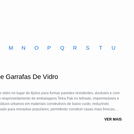
M
N
O
P
Q
R
S
T
U
e Garrafas De Vidro
 vidro no lugar de tijolos para formar paredes resistentes, duráveis e com
o reaproveitamento de embalagens Tetra Pak no telhado, impermeáveis e
esíduos urbanos em materiais construtivos de baixo custo, reduzindo
uado para moradias populares, permitindo construir casas mais frescas,
 social e educação ambiental. Assim, o ECOLar vem sendo exemplo de
VER MAIS
verde na prática!