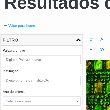
Resultados 
Voltar para home
#
A
FILTRO
V
W
Palavra-chave
Instituição
Ano do prêmio
Selecione o ano