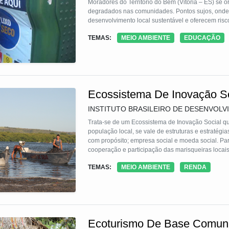
Moradores do Território do Bem (Vitória – ES) se
degradados nas comunidades. Pontos sujos, onde 
desenvolvimento local sustentável e oferecem risc
TEMAS:
MEIO AMBIENTE
EDUCAÇÃO
Ecossistema De Inovação So
INSTITUTO BRASILEIRO DE DESENVOLVI
Trata-se de um Ecossistema de Inovação Social qu
população local, se vale de estruturas e estratégi
com propósito; empresa social e moeda social. Pa
cooperação e participação das marisqueiras locai
tomada de decisão colaborativa no enfrentamento d
TEMAS:
MEIO AMBIENTE
RENDA
uma empresa social foi estabelecida formalmente, 
seja destinado a um fundo de gestão, com uso excl
comunidade protagonista do Ecossistema. Ademais
diversas etapas, incluindo as reuniões decisórias 
empresa social
Ecoturismo De Base Comunit