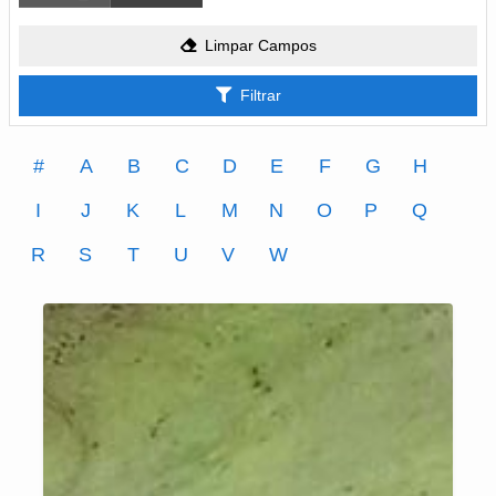
Limpar Campos
Filtrar
#
A
B
C
D
E
F
G
H
I
J
K
L
M
N
O
P
Q
R
S
T
U
V
W