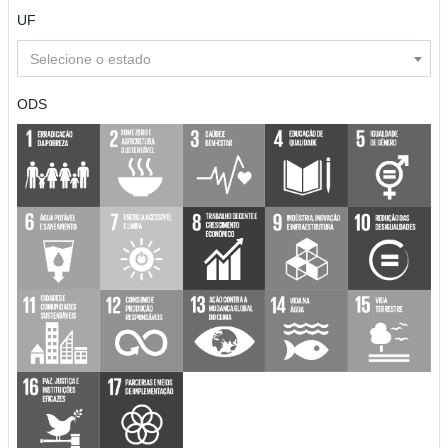
UF
Selecione o estado
ODS