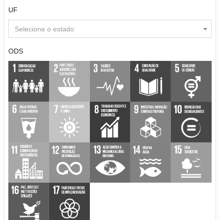
UF
Selecione o estado
ODS