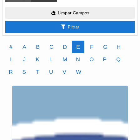
Limpar Campos
Filtrar
#
A
B
C
D
E
F
G
H
I
J
K
L
M
N
O
P
Q
R
S
T
U
V
W