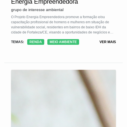
Energia Empreendedora
grupo de interesse ambiental
O Projeto Energia Empreendedora promove a formação e/ou
capacitação profissional de homens e mulheres em situação de
vulnerabilidade social, residentes em bairros de baixo IDH da
cidade de Fortaleza/CE, visando a oportunidades de negócios e
geração de renda por meio da transformação de resíduos sólidos -
TEMAS:
RENDA
MEIO AMBIENTE
VER MAIS
como lonas, sobras de tecidos, papéis, plásticos - colocando estes
em um novo ciclo de vida. A tecnologia social prima por inovação
tecnológica e criatividade, com designs diferenciados, visando
assim fortalecer a gestão de negócios sustentáveis, inserindo novos
produtos ecológicos no mercado verde da cidade de Fortaleza, no
estado do Ceará.