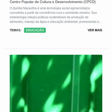
Centro Popular de Cultura e Desenvolvimento (CPCD)
O Quintal Maravilha é uma tecnologia social agroecológica
concebida a partir da convivência com o semiárido mineiro. Sua
metodologia integra práticas sustentáveis de produção de
alimentos, manejo da água e educação ambiental, promovendo a
segurança alimentar, a geração de renda e o fortalecimento
TEMAS:
EDUCAÇÃO
VER MAIS
comunitário. A experiência bem-sucedida no semiárido mineiro
possibilitou sua adaptação e replicação em diversas regiões do
país, respeitando as especificidades locais e contribuindo para a
resiliência das comunidades frente às mudanças climáticas e crises
socioeconômicas.