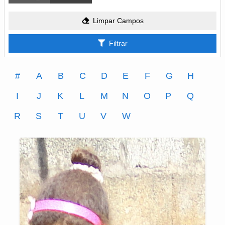
Limpar Campos
Filtrar
#
A
B
C
D
E
F
G
H
I
J
K
L
M
N
O
P
Q
R
S
T
U
V
W