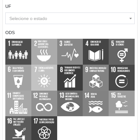
UF
Selecione o estado
ODS