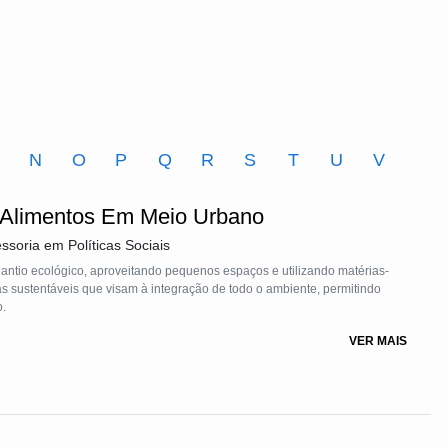
M
N
O
P
Q
R
S
T
U
V
 Alimentos Em Meio Urbano
ssoria em Políticas Sociais
lantio ecológico, aproveitando pequenos espaços e utilizando matérias-
as sustentáveis que visam à integração de todo o ambiente, permitindo
o.
VER MAIS