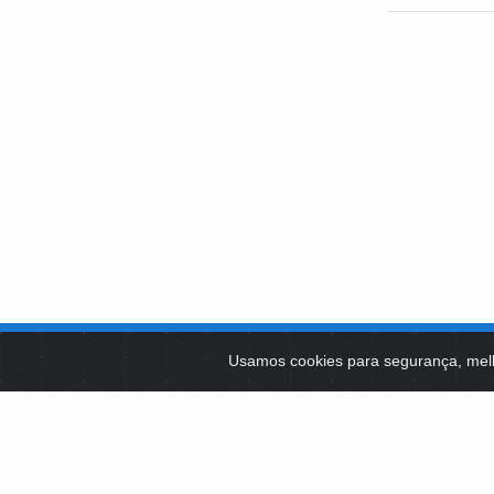
SOBRE NÓS
Usamos cookies para segurança, mel
PLATAFOR
Como Atuamos
SOCIAIS
Apoio a Projetos Sociais
Conselheiros
EDITAIS 
Gestores
Governança
LICITAÇÕ