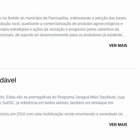
o no âmbito do município de Farroupilha, estimulando a adoção das bases
odução rural, auxiliando a comercialização de produtos agroecológicos e
mpla estratégias e ações de iniciação e progresso pelos caminhos da
cionais, de suporte ao desenvolvimento para os produtores já existentes e
ação e comunicação relacionados aos produtos agroecológicos. Desta
VER MAIS
envolvimento rural sustentável e da qualidade de vida.
dável
liz. Estas são as prerrogativas do Programa Jaraguá Mais Saudável, cuja
do Sul/SC, já referência em tantos setores, também um destaque em
iciou em 2016 com uma mobilização social envolvendo a sociedade civil,
VER MAIS
ências nacionais e internacionais e conta com vários voluntários que se
esenvolver estratégias e ações para o programa. São representantes da
s, entidades de classe, Polícia Militar, das igrejas, instituições de