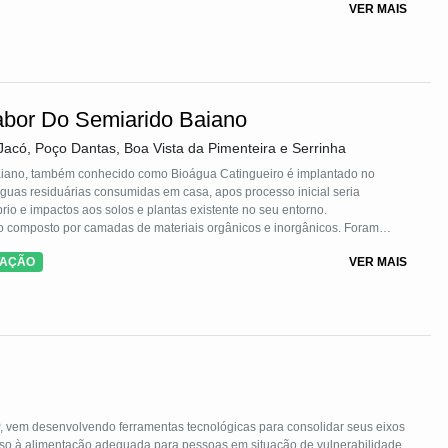
VER MAIS
ativo foi realizada uma parceria com o Instituto Federal do Rio Grande do Sul – IFRS.
abor Do Semiarido Baiano
Jacó, Poço Dantas, Boa Vista da Pimenteira e Serrinha
aiano, também conhecido como Bioágua Catingueiro é implantado no
o e impactos aos solos e plantas existente no seu entorno.
gico composto por camadas de materiais orgânicos e inorgânicos. Foram
es e depois da filtragem, e foi comprovado quimicamente que a água pode
TAÇÃO
VER MAIS
te que não causara impactos.
, vem desenvolvendo ferramentas tecnológicas para consolidar seus eixos
so à alimentação adequada para pessoas em situação de vulnerabilidade