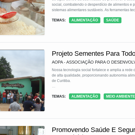
social, combatendo o desperdício de alimentos e 
sistemas alimentares sustáveis. As ferramentas te
circulação de dados, Plataforma de Impacto, para 
TEMAS:
ALIMENTAÇÃO
SAÚDE
para democratizar o acesso ao conhecimento e Pla
Projeto Sementes Para Tod
AOPA - ASSOCIAÇÃO PARA O DESENVO
Nossa tecnologia social fortalece e amplia a rede
de alta qualidade, proporcionando autonomia alime
de Curitiba.
Através de apoio técnico, cursos de formação contí
TEMAS:
ALIMENTAÇÃO
MEIO AMBIENTE
especialmente da Casa da Semente – local com eq
armazenam, selecionam e melhoram as diversas va
se beneficiam desta tecnologia que é a base da a
Promovendo Saúde E Segur