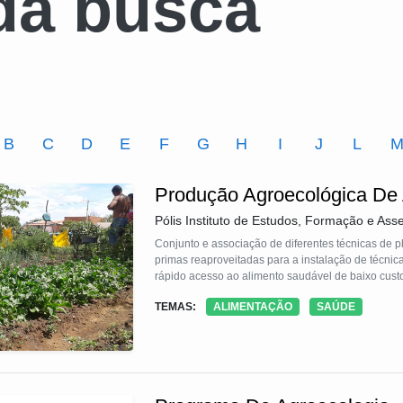
da busca
B
C
D
E
F
G
H
I
J
L
Produção Agroecológica De
Pólis Instituto de Estudos, Formação e Asse
Conjunto e associação de diferentes técnicas de p
primas reaproveitadas para a instalação de técnic
rápido acesso ao alimento saudável de baixo cust
TEMAS:
ALIMENTAÇÃO
SAÚDE