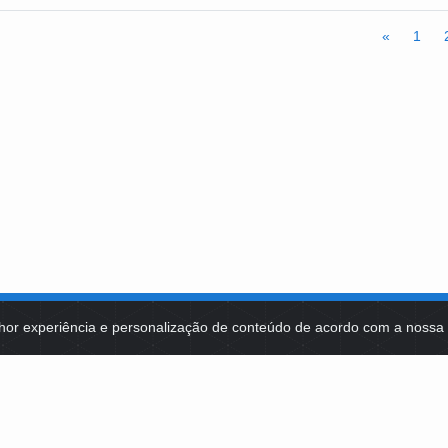
«
1
hor experiência e personalização de conteúdo de acordo com a noss
MA DE TECNOLOGIAS
IDENTIDADE VISUAL
MIDIATECA
DE SELEÇÕES PÚBLICAS
NOTÍCIAS
ES E CONTRATOS
FALE COM A FUNDAÇÃO BB