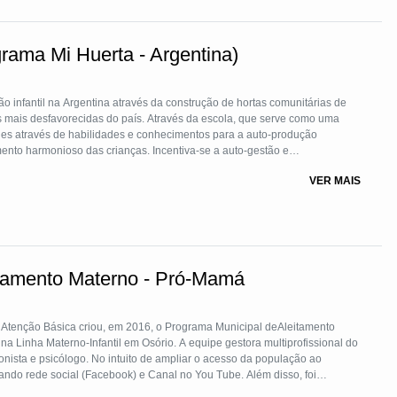
er o Programa, uma Organização da Sociedade Civil (OSC) chamada
do como integrantes de sua Diretoria Executiva e Conselho Fiscal pessoas
rama Mi Huerta - Argentina)
udável, produtiva e longeva, o Jaraguá Mais Saudável quer atuar na
ando as pessoas para a adoção de hábitos mais saudáveis. Orientando,
s; planejamento e execução de ações; mobilização social e oportunizando
ção infantil na Argentina através da construção de hortas comunitárias de
nicípio promovidas por seus parceiros, dentro dos pilares do programa:
 mais desfavorecidas do país. Através da escola, que serve como uma
e impacto em nosso bem-estar e qualidade de vida.
es através de habilidades e conhecimentos para a auto-produção
o além da prevenção de doenças, contribui para as atividades do nosso dia
ento harmonioso das crianças. Incentiva-se a auto-gestão e
ivo agroecológico tradicionais. Revaloriza-se as características próprias
VER MAIS
iais tendem a ser mais saudáveis e longevos, ou seja, pertencer e
nserem no marco comunitário pela apropriação de seus protagonista
aúde.
tamento Materno - Pró-Mamá
Atenção Básica criou, em 2016, o Programa Municipal deAleitamento
 Linha Materno-Infantil em Osório. A equipe gestora multiprofissional do
ede social (Facebook) e Canal no You Tube. Além disso, foi
nvolvimento infantil dos 0 aos 2 anos de idade. Para o desenvolvimento