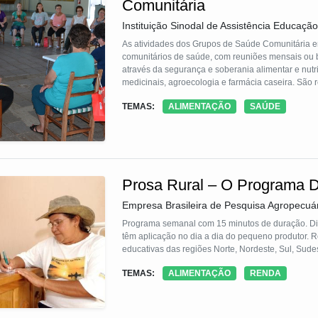
Comunitária
Instituição Sinodal de Assistência Educação
As atividades dos Grupos de Saúde Comunitária envolvem mulheres de comunidades rurais e urbanas e agentes
comunitários de saúde, com reuniões mensais ou b
através da segurança e soberania alimentar e nutri
medicinais, agroecologia e farmácia caseira. São 
necessidades específicas de cada grupo. A partir d
TEMAS:
ALIMENTAÇÃO
SAÚDE
desenvolvidos ao longo do ano, retornando com a
Prosa Rural – O Programa 
Empresa Brasileira de Pesquisa Agropecuá
Programa semanal com 15 minutos de duração. Div
têm aplicação no dia a dia do pequeno produtor. R
educativas das regiões Norte, Nordeste, Sul, Sude
TEMAS:
ALIMENTAÇÃO
RENDA