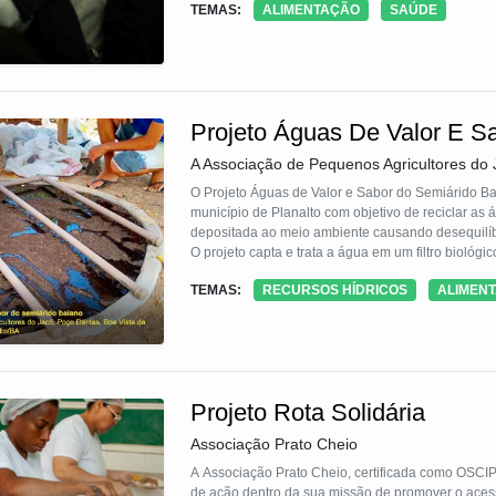
TEMAS:
ALIMENTAÇÃO
SAÚDE
do aplic
Projeto Águas De Valor E S
A Associação de Pequenos Agricultores do 
O Projeto Águas de Valor e Sabor do Semiárido B
município de Planalto com objetivo de reciclar as águas residuárias consumidas em casa, apos processo inicial seria
depositada ao meio ambiente causando desequilíbri
O projeto capta e trata a água em um filtro bioló
coletados amostras da água nos dois estágios ant
TEMAS:
RECURSOS HÍDRICOS
ALIMEN
ser devolvida a qualquer corpo hídrico ou ambien
Projeto Rota Solidária
Associação Prato Cheio
A Associação Prato Cheio, certificada como OSCIP
de ação dentro da sua missão de promover o aces