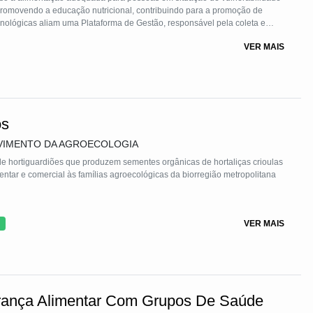
promovendo a educação nutricional, contribuindo para a promoção de
cnológicas aliam uma Plataforma de Gestão, responsável pela coleta e
dar visibilidade e transparência aos resultados, Plataforma de Educação,
VER MAIS
taforma Antropométrica, para o monitoramento nutricional.
os
LVIMENTO DA AGROECOLOGIA
 de hortiguardiões que produzem sementes orgânicas de hortaliças crioulas
ntar e comercial às famílias agroecológicas da biorregião metropolitana
nua, visitas às propriedades, trocas nas Festas das Sementes, e
VER MAIS
uipamentos apropriados e profissionais especializados onde se
riedades de sementes–, centenas de famílias agricultoras contribuem e
utonomia, da saúde e da soberania alimentar.
ança Alimentar Com Grupos De Saúde