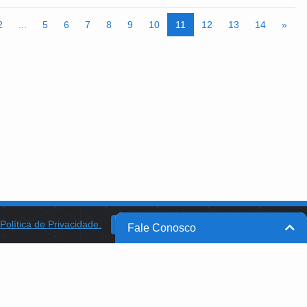
2
...
5
6
7
8
9
10
11
12
13
14
»
a
Política de Privacidade.
BANCO DO BRASIL
OK
Fale Conosco
BB INTEGRA
PROGRAMA AABB COMUNIDADE
PROJETO MEMÓRIA