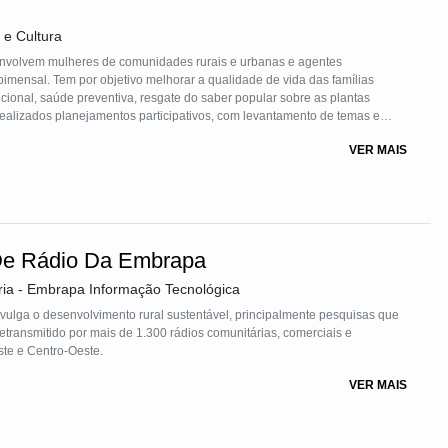
 e Cultura
imensal. Tem por objetivo melhorar a qualidade de vida das famílias
cional, saúde preventiva, resgate do saber popular sobre as plantas
realizados planejamentos participativos, com levantamento de temas e
este são elaborados os materiais formativos e oficinas práticas a serem
VER MAIS
valiação e planejamento para os temas do próximo período.
De Rádio Da Embrapa
ria - Embrapa Informação Tecnológica
ulga o desenvolvimento rural sustentável, principalmente pesquisas que
etransmitido por mais de 1.300 rádios comunitárias, comerciais e
ste e Centro-Oeste.
VER MAIS