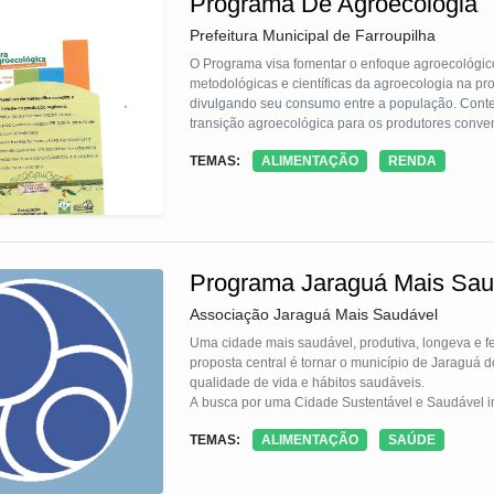
Programa De Agroecologia
Prefeitura Municipal de Farroupilha
O Programa visa fomentar o enfoque agroecológic
metodológicas e científicas da agroecologia na pr
divulgando seu consumo entre a população. Conte
transição agroecológica para os produtores conven
de criação e ampliação de canais de comercializ
TEMAS:
ALIMENTAÇÃO
RENDA
forma, cumpre-se com a missão de promoção do des
Programa Jaraguá Mais Sau
Associação Jaraguá Mais Saudável
Uma cidade mais saudável, produtiva, longeva e fe
proposta central é tornar o município de Jaraguá 
qualidade de vida e hábitos saudáveis.
A busca por uma Cidade Sustentável e Saudável in
empresários e poder público. O Programa Jaraguá Mais Saudável teve seu lançamento oficial para a sociedade em abril de
TEMAS:
ALIMENTAÇÃO
SAÚDE
2019, foi organizado com base nas melhores experi
reúnem mensalmente em grupos de trabalho para d
comunidade empresarial, de associações de moradore