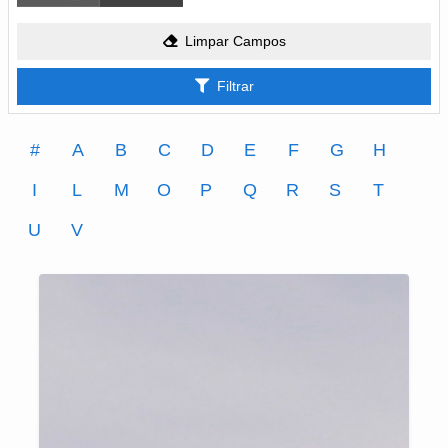
Limpar Campos
Filtrar
#
A
B
C
D
E
F
G
H
I
L
M
O
P
Q
R
S
T
U
V