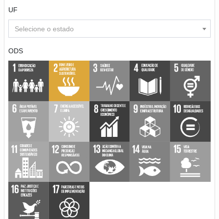
UF
Selecione o estado
ODS