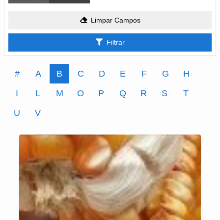
Limpar Campos
Filtrar
#
A
B
C
D
E
F
G
H
I
L
M
O
P
Q
R
S
T
U
V