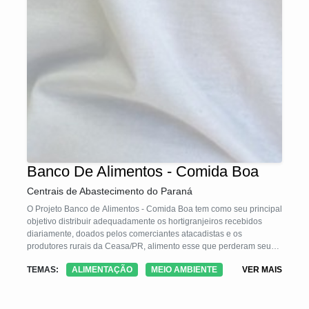
Banco De Alimentos - Comida Boa
Centrais de Abastecimento do Paraná
O Projeto Banco de Alimentos - Comida Boa tem como seu principal
objetivo distribuir adequadamente os hortigranjeiros recebidos
diariamente, doados pelos comerciantes atacadistas e os
produtores rurais da Ceasa/PR, alimento esse que perderam seu
valor comercial, mas ainda são próprios para o consumo humano.
TEMAS:
ALIMENTAÇÃO
MEIO AMBIENTE
VER MAIS
O programa segue princípios e diretrizes das leis estaduais e
federais, distribuindo alimentos gratuitamente para a população em
situação de insegurança alimentar. Beneficia entidades do Sistema
Único de Assistência Social, famílias vulneráveis e vítimas de