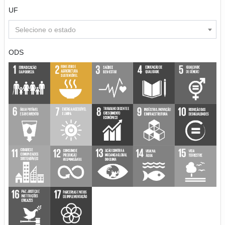
UF
Selecione o estado
ODS