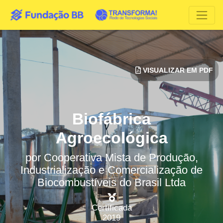
VISUALIZAR EM PDF
Biofábrica
Agroecológica
por
Cooperativa Mista de Produção,
Industrialização e Comercialização de
Biocombustíveis do Brasil Ltda
Certificada
2019