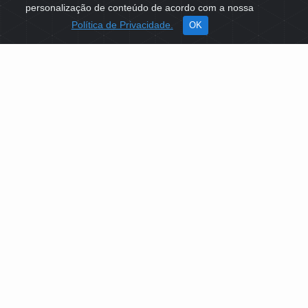
personalização de conteúdo de acordo com a nossa
Política de Privacidade.
OK
SOBRE NÓS
Como Atuamos
Apoio a Projetos Sociais
Conselheiros
Gestores
Governança
PLATAFORMA DE TECNOLOGIAS SOCIAIS
EDITAIS DE SELEÇÕES PÚBLICAS
LICITAÇÕES E CONTRATOS
IDENTIDADE VISUAL
MIDIATECA