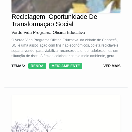
Reciclagem: Oportunidade De
Transformação Social
Verde Vida Programa Oficina Educativa
O Verde Vida Programa Oficina Educativa, da cidade de Chapecó,
SC, é uma associação com fins não econômicos, coleta recicláveis,
separa, vende, para viabilizar recursos e atender adolescentes em
situação de risco. Além de colaborar com o meio ambiente, gera
efetiva transformação social e evita custos para o poder público.
TEMAS:
RENDA
MEIO AMBIENTE
VER MAIS
Possui forte interação com os Objetivos do Desenvolvimento
Sustentável da ONU, a Sustentabilidade está presente em todas as
suas iniciativas, atua como um verdadeiro Bioma.