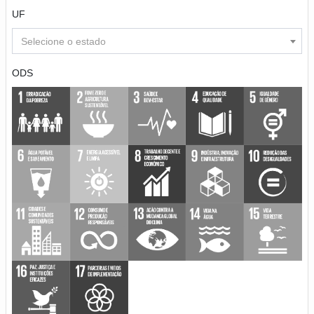
UF
Selecione o estado
ODS