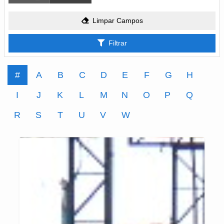
Limpar Campos
Filtrar
#
A
B
C
D
E
F
G
H
I
J
K
L
M
N
O
P
Q
R
S
T
U
V
W