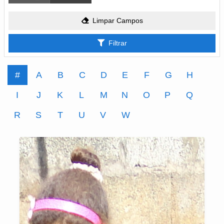
Limpar Campos
Filtrar
#
A
B
C
D
E
F
G
H
I
J
K
L
M
N
O
P
Q
R
S
T
U
V
W