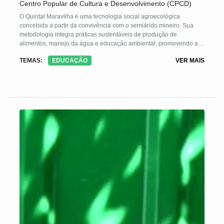
Centro Popular de Cultura e Desenvolvimento (CPCD)
O Quintal Maravilha é uma tecnologia social agroecológica
concebida a partir da convivência com o semiárido mineiro. Sua
metodologia integra práticas sustentáveis de produção de
alimentos, manejo da água e educação ambiental, promovendo a
segurança alimentar, a geração de renda e o fortalecimento
TEMAS:
EDUCAÇÃO
VER MAIS
comunitário. A experiência bem-sucedida no semiárido mineiro
possibilitou sua adaptação e replicação em diversas regiões do
país, respeitando as especificidades locais e contribuindo para a
resiliência das comunidades frente às mudanças climáticas e crises
socioeconômicas.