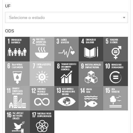
UF
Selecione o estado
ODS