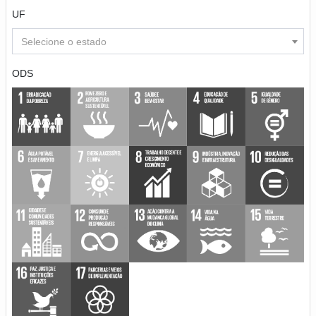
UF
Selecione o estado
ODS