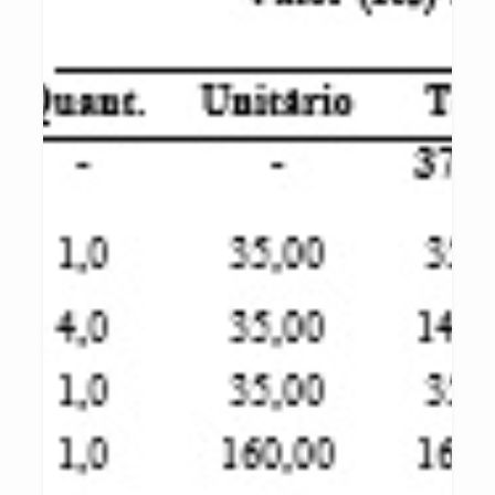
(provitamina A) componente
nutricional essencial para a população, principalmente infantil,
muitas vezes deficitária desta
vitamina.