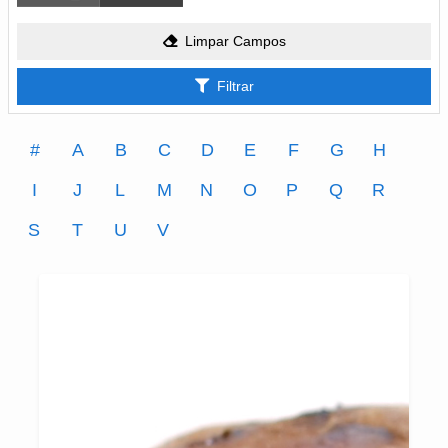
Limpar Campos
Filtrar
#
A
B
C
D
E
F
G
H
I
J
L
M
N
O
P
Q
R
S
T
U
V