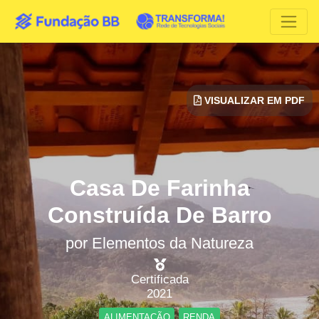
VISUALIZAR EM PDF
Casa De Farinha
Construída De Barro
por
Elementos da Natureza
Certificada
2021
ALIMENTAÇÃO
RENDA