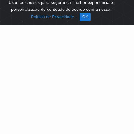
Usamos cookies para segurança, melhor experiência e
personalização de conteúdo de acordo com a nossa
Política de Privacidade.
OK
SOBRE NÓS
Como Atuamos
Apoio a Projetos Sociais
Conselheiros
Gestores
Governança
PLATAFORMA DE TECNOLOGIAS SOCIAIS
EDITAIS DE SELEÇÕES PÚBLICAS
LICITAÇÕES E CONTRATOS
IDENTIDADE VISUAL