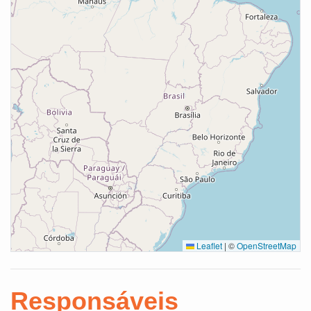
Leaflet
|
©
OpenStreetMap
Responsáveis