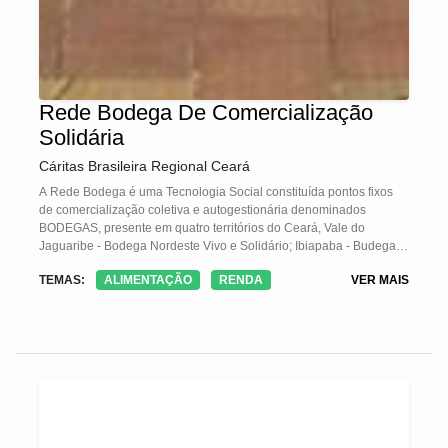
Rede Bodega De Comercialização
Solidária
Cáritas Brasileira Regional Ceará
A Rede Bodega é uma Tecnologia Social constituída pontos fixos
de comercialização coletiva e autogestionária denominados
BODEGAS, presente em quatro territórios do Ceará, Vale do
Jaguaribe - Bodega Nordeste Vivo e Solidário; Ibiapaba - Budega
do Povo; Região Norte - Bodega Arcos; Fortaleza e Região
TEMAS:
ALIMENTAÇÃO
RENDA
VER MAIS
metropolitana: Budegama e Bodega da Vila Mundo.
A Rede Bodega trabalha com 200 famílias diretamente,
estimulando processos de organização, a produção agroecológica,
o consumo responsável e a comercialização solidária, gerando
trabalho e crescimento econômico.