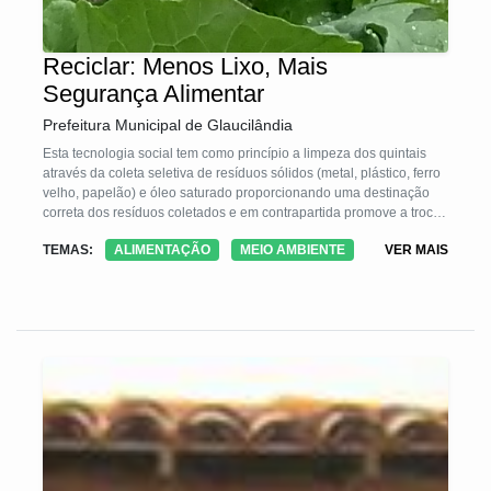
Reciclar: Menos Lixo, Mais
Segurança Alimentar
Prefeitura Municipal de Glaucilândia
Esta tecnologia social tem como princípio a limpeza dos quintais
através da coleta seletiva de resíduos sólidos (metal, plástico, ferro
velho, papelão) e óleo saturado proporcionando uma destinação
correta dos resíduos coletados e em contrapartida promove a troca
destes resíduos por mudas frutíferas, pintinhos ou sementes de
TEMAS:
ALIMENTAÇÃO
MEIO AMBIENTE
VER MAIS
hortaliças. Conscientiza os agricultores, promove a produção de
alimentos a custo zero e a segurança alimentar, proporciona a
diversificação de alimentos no quintal, melhora a renda, diminui
focos de dengue, acidentes domésticos, mortalidade de animais
pela ingestão de plástico e a contaminação do lençol freático e
leitos dos córregos e rios.