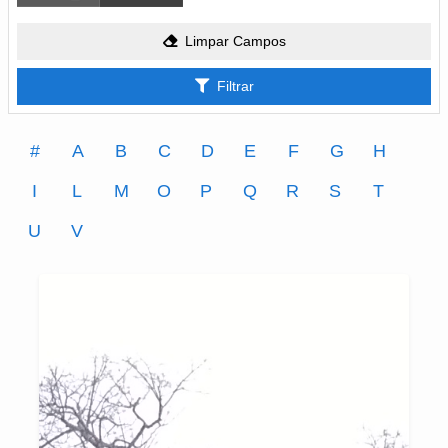
Limpar Campos
Filtrar
#
A
B
C
D
E
F
G
H
I
L
M
O
P
Q
R
S
T
U
V