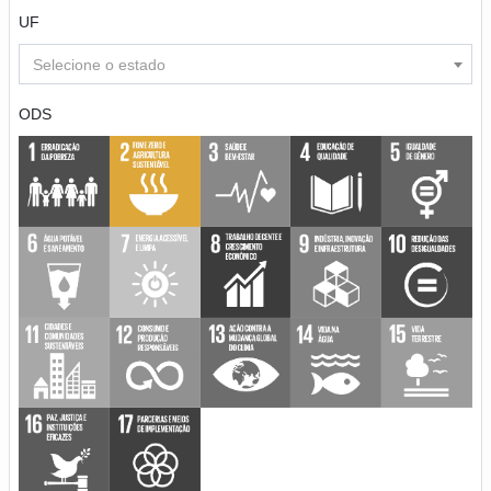
UF
Selecione o estado
ODS