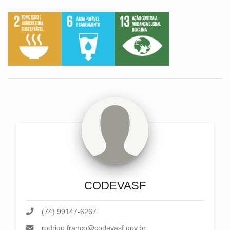
CODEVASF
(74) 99147-6267
rodrigo.franco@codevasf.gov.br