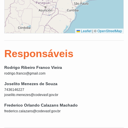
Leaflet
|
©
OpenStreetMap
Responsáveis
Rodrigo Ribeiro Franco Vieira
rodrigo.franco@gmail.com
Joselito Menezes de Souza
7436146227
joselito.menezes@codevasf.gov.br
Frederico Orlando Calazans Machado
frederico.calazans@codevasf.gov.br