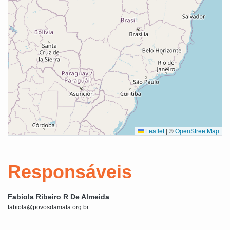
Leaflet
|
©
OpenStreetMap
Responsáveis
Fabíola Ribeiro R De Almeida
fabiola@povosdamata.org.br