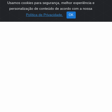
Usamos cookies para segurança, melhor experiência e
personalização de conteúdo de acordo com a nossa
Política de Privacidade.
OK
SOBRE NÓS
Como Atuamos
Apoio a Projetos Sociais
Conselheiros
Gestores
Governança
PLATAFORMA DE TECNOLOGIAS SOCIAIS
EDITAIS DE SELEÇÕES PÚBLICAS
LICITAÇÕES E CONTRATOS
IDENTIDADE VISUAL