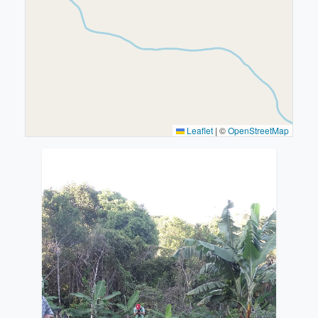
Leaflet
|
©
OpenStreetMap