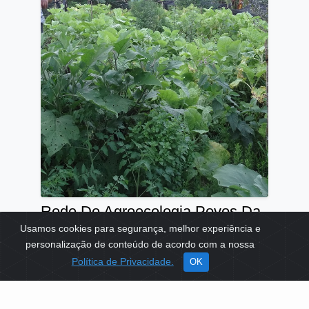
Rede De Agroecologia Povos Da
Mata
Usamos cookies para segurança, melhor experiência e
personalização de conteúdo de acordo com a nossa
TEMAS:
ALIMENTAÇÃO
MEIO AMBIENTE
Política de Privacidade.
OK
Ver mais