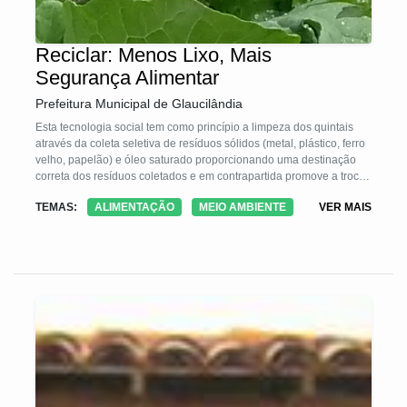
Reciclar: Menos Lixo, Mais
Segurança Alimentar
Prefeitura Municipal de Glaucilândia
Esta tecnologia social tem como princípio a limpeza dos quintais
através da coleta seletiva de resíduos sólidos (metal, plástico, ferro
velho, papelão) e óleo saturado proporcionando uma destinação
correta dos resíduos coletados e em contrapartida promove a troca
destes resíduos por mudas frutíferas, pintinhos ou sementes de
TEMAS:
ALIMENTAÇÃO
MEIO AMBIENTE
VER MAIS
hortaliças. Conscientiza os agricultores, promove a produção de
alimentos a custo zero e a segurança alimentar, proporciona a
diversificação de alimentos no quintal, melhora a renda, diminui
focos de dengue, acidentes domésticos, mortalidade de animais
pela ingestão de plástico e a contaminação do lençol freático e
leitos dos córregos e rios.