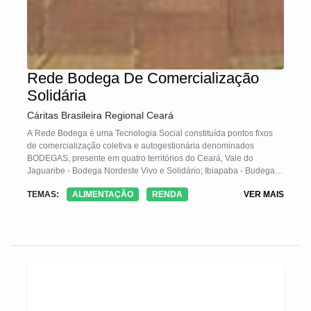
Rede Bodega De Comercialização
Solidária
Cáritas Brasileira Regional Ceará
A Rede Bodega é uma Tecnologia Social constituída pontos fixos
de comercialização coletiva e autogestionária denominados
BODEGAS, presente em quatro territórios do Ceará, Vale do
Jaguaribe - Bodega Nordeste Vivo e Solidário; Ibiapaba - Budega
do Povo; Região Norte - Bodega Arcos; Fortaleza e Região
TEMAS:
ALIMENTAÇÃO
RENDA
VER MAIS
metropolitana: Budegama e Bodega da Vila Mundo.
A Rede Bodega trabalha com 200 famílias diretamente,
estimulando processos de organização, a produção agroecológica,
o consumo responsável e a comercialização solidária, gerando
trabalho e crescimento econômico.