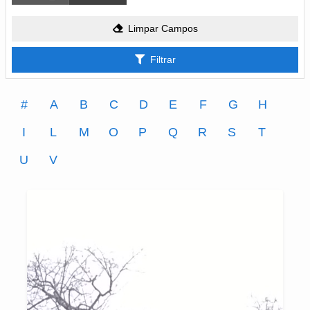
Limpar Campos
Filtrar
#
A
B
C
D
E
F
G
H
I
L
M
O
P
Q
R
S
T
U
V