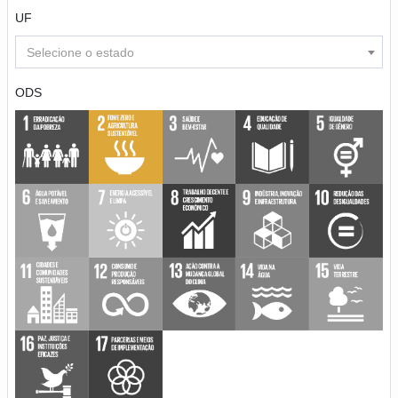
UF
Selecione o estado
ODS