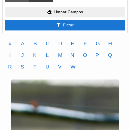
Limpar Campos
Filtrar
#
A
B
C
D
E
F
G
H
I
J
K
L
M
N
O
P
Q
R
S
T
U
V
W