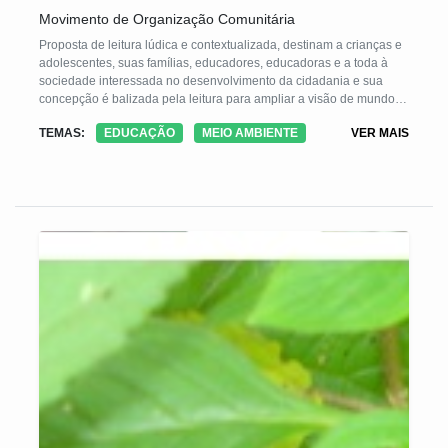
Movimento de Organização Comunitária
Proposta de leitura lúdica e contextualizada, destinam a crianças e
adolescentes, suas famílias, educadores, educadoras e a toda à
sociedade interessada no desenvolvimento da cidadania e sua
concepção é balizada pela leitura para ampliar a visão de mundo. É
dividido em Mote 01- Identidade, Mote 02- Meio Ambiente, Mote 03-
TEMAS:
EDUCAÇÃO
MEIO AMBIENTE
VER MAIS
Cidadania.