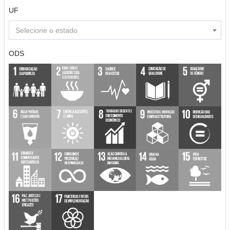
UF
Selecione o estado
ODS