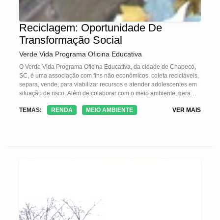
Reciclagem: Oportunidade De
Transformação Social
Verde Vida Programa Oficina Educativa
O Verde Vida Programa Oficina Educativa, da cidade de Chapecó,
SC, é uma associação com fins não econômicos, coleta recicláveis,
separa, vende, para viabilizar recursos e atender adolescentes em
situação de risco. Além de colaborar com o meio ambiente, gera
efetiva transformação social e evita custos para o poder público.
TEMAS:
RENDA
MEIO AMBIENTE
VER MAIS
Possui forte interação com os Objetivos do Desenvolvimento
Sustentável da ONU, a Sustentabilidade está presente em todas as
suas iniciativas, atua como um verdadeiro Bioma.