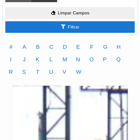
Limpar Campos
Filtrar
#
A
B
C
D
E
F
G
H
I
J
K
L
M
N
O
P
Q
R
S
T
U
V
W