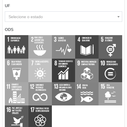
UF
Selecione o estado
ODS