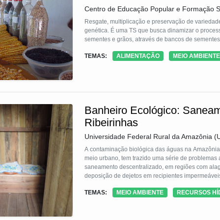
resíduos em moeda, o Assubank promove a educaçã
Centro de Educação Popular e Formação S
fortalece a economia local por meio de uma lógica 
comunitária, estimula práticas cooperativas e val
Resgate, multiplicação e preservação de varieda
alternativas sustentáveis para seus próprios territór
genética. É uma TS que busca dinamizar o processo
sementes e grãos, através de bancos de sementes
TEMAS:
ALIMENTAÇÃO
MEIO AMBIENTE
Banheiro Ecológico: Sanea
Ribeirinhas
Universidade Federal Rural da Amazônia 
A contaminação biológica das águas na Amazônia r
meio urbano, tem trazido uma série de problemas 
saneamento descentralizado, em regiões com ala
deposição de dejetos em recipientes impermeáveis
das águas não permita o extravasamento dos dejeto
TEMAS:
MEIO AMBIENTE
RECURSOS HÍ
higienização das mãos.