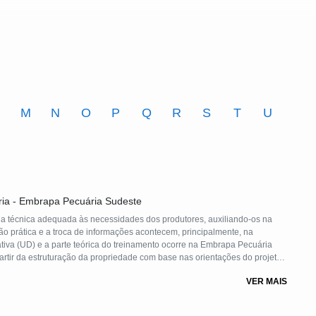
M
N
O
P
Q
R
S
T
U
ria - Embrapa Pecuária Sudeste
cia técnica adequada às necessidades dos produtores, auxiliando-os na
ão prática e a troca de informações acontecem, principalmente, na
iva (UD) e a parte teórica do treinamento ocorre na Embrapa Pecuária
artir da estruturação da propriedade com base nas orientações do projeto,
ia na região.
VER MAIS