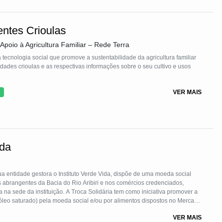
ntes Crioulas
Apoio à Agricultura Familiar – Rede Terra
ecnologia social que promove a sustentabilidade da agricultura familiar
dades crioulas e as respectivas informações sobre o seu cultivo e usos
VER MAIS
ida
 entidade gestora o Instituto Verde Vida, dispõe de uma moeda social
s abrangentes da Bacia do Rio Aribiri e nos comércios credenciados,
 na sede da instituição. A Troca Solidária tem como iniciativa promover a
 e óleo saturado) pela moeda social e/ou por alimentos dispostos no Mercado
itário. Cada reciclável é pesado e revertido em um valor simbólico em
VER MAIS
olidárias no âmbito da Economia Solidária.