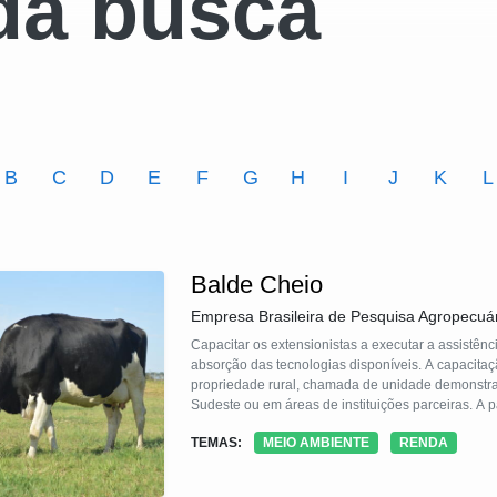
da busca
B
C
D
E
F
G
H
I
J
K
L
Balde Cheio
Empresa Brasileira de Pesquisa Agropecuá
Capacitar os extensionistas a executar a assistên
absorção das tecnologias disponíveis. A capacitaç
propriedade rural, chamada de unidade demonstrat
Sudeste ou em áreas de instituições parceiras. A p
a unidade demonstrativa passa a ser uma referênc
TEMAS:
MEIO AMBIENTE
RENDA