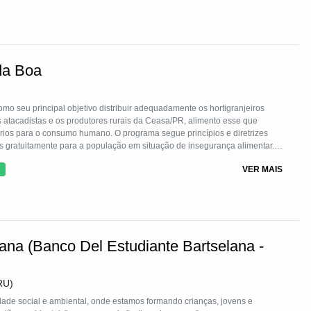
da Boa
o seu principal objetivo distribuir adequadamente os hortigranjeiros
 atacadistas e os produtores rurais da Ceasa/PR, alimento esse que
rios para o consumo humano. O programa segue princípios e diretrizes
tos gratuitamente para a população em situação de insegurança alimentar.
a Social, famílias vulneráveis e vítimas de catástrofes. Desde 2020, a mão
VER MAIS
torados com treinamento profissional.
ana (Banco Del Estudiante Bartselana -
RU)
ade social e ambiental, onde estamos formando crianças, jovens e