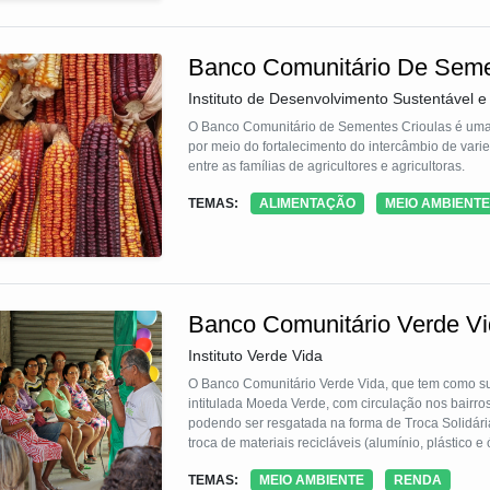
Banco Comunitário De Seme
Instituto de Desenvolvimento Sustentável e 
O Banco Comunitário de Sementes Crioulas é uma t
por meio do fortalecimento do intercâmbio de varie
entre as famílias de agricultores e agricultoras.
TEMAS:
ALIMENTAÇÃO
MEIO AMBIENTE
Banco Comunitário Verde V
Instituto Verde Vida
O Banco Comunitário Verde Vida, que tem como sua
intitulada Moeda Verde, com circulação nos bairro
podendo ser resgatada na forma de Troca Solidária
troca de materiais recicláveis (alumínio, plástico
Solidário presente na própria sede do Banco Comun
TEMAS:
MEIO AMBIENTE
RENDA
moeda social. O projeto é vinculado às finanças s