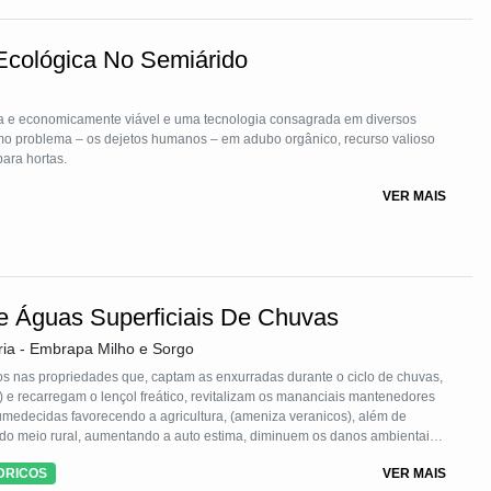
 Ecológica No Semiárido
a e economicamente viável e uma tecnologia consagrada em diversos
mo problema – os dejetos humanos – em adubo orgânico, recurso valioso
para hortas.
VER MAIS
e Águas Superficiais De Chuvas
ria - Embrapa Milho e Sorgo
s nas propriedades que, captam as enxurradas durante o ciclo de chuvas,
) e recarregam o lençol freático, revitalizam os mananciais mantenedores
medecidas favorecendo a agricultura, (ameniza veranicos), além de
 do meio rural, aumentando a auto estima, diminuem os danos ambientais,
s, reduz o êxodo rural, desenvolvido pela Embrapa Sorgo e Milho, de
DRICOS
VER MAIS