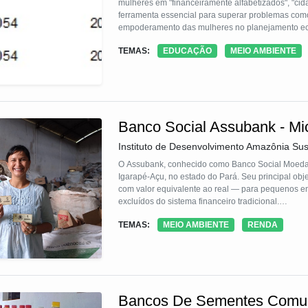
mulheres em "financeiramente alfabetizados", "c
ferramenta essencial para superar problemas como:
empoderamento das mulheres no planejamento eco
TEMAS:
EDUCAÇÃO
MEIO AMBIENTE
Este grupo aprende de maneira prática e experimen
para as operações financeiras do primeiro banco 
finanças seus futuros clientes gratuitamente.
Banco Social Assubank - Mic
Instituto de Desenvolvimento Amazônia Su
O Assubank, conhecido como Banco Social Moeda Ve
Igarapé-Açu, no estado do Pará. Seu principal ob
com valor equivalente ao real — para pequenos 
excluídos do sistema financeiro tradicional.
TEMAS:
MEIO AMBIENTE
RENDA
A proposta inovadora do Assubank está na forma a
empreendedores podem quitar suas dívidas por meio
metal, vidro, óleo de cozinha usado e lixo eletrôn
de reciclagem criada a partir das ações do proje
correspondente é abatido do saldo devedor do em
Bancos De Sementes Comun
Essa solução conecta inclusão financeira, sustent