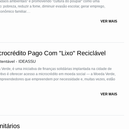
idadãos ambientais" e promovendo "cultura do poupar" como uma
 pobreza, reduzir a fome, diminuir evasão escolar, gerar emprego,
nômico familiar.
VER MAIS
tal o sistema financeiro, fazendo do "resíduo sólido" a principal moeda
verde sob o modelo cooperativo voltado para este público que educa em
rocrédito Pago Com "Lixo" Reciclável
stentável - IDEASSU
rde, é uma iniciativa de finanças solidárias implantada na cidade de
jetivo é oferecer acesso a microcrédito em moeda social — a Moeda Verde,
empreendedores que empreendem por necessidade e, muitas vezes, estão
VER MAIS
lternativa de pagamento das parcelas do microcrédito. Os
 da entrega de resíduos recicláveis, como papel, papelão, plástico,
ico. Esses materiais são entregues diretamente à ReciclAssu — cooperativa
to Movimento Moeda Verde — onde são pesados, precificados e o valor
préstimo.
itários
abilidade ambiental e desenvolvimento comunitário. Ao transformar