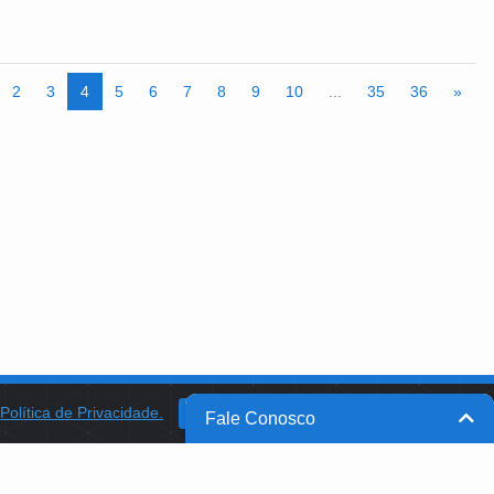
2
3
4
5
6
7
8
9
10
...
35
36
»
a
Política de Privacidade.
BANCO DO BRASIL
OK
Fale Conosco
BB INTEGRA
PROGRAMA AABB COMUNIDADE