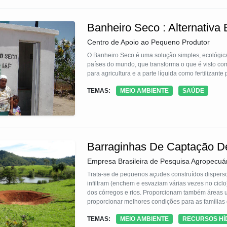
Banheiro Seco : Alternativa
Centro de Apoio ao Pequeno Produtor
O Banheiro Seco é uma solução simples, ecológic
países do mundo, que transforma o que é visto co
para agricultura e a parte líquida como fertilizante 
TEMAS:
MEIO AMBIENTE
SAÚDE
Barraginhas De Captação D
Empresa Brasileira de Pesquisa Agropecuá
Trata-se de pequenos açudes construídos disperso
infiltram (enchem e esvaziam várias vezes no ciclo
dos córregos e rios. Proporcionam também áreas u
proporcionar melhores condições para as famílias
principalmente a erosão, assoreamento e enchente
TEMAS:
MEIO AMBIENTE
RECURSOS HÍ
Sete Lagoas (MG).