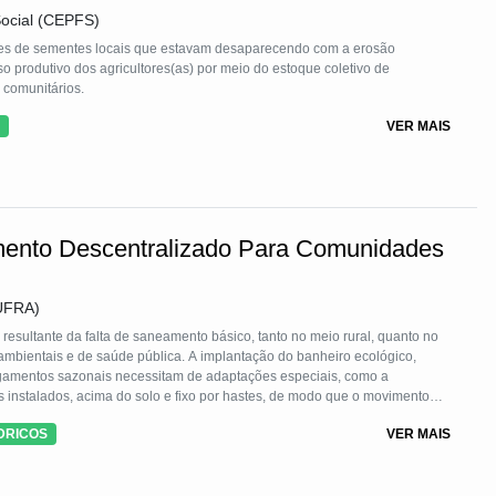
o ambiental, reduz o descarte inadequado de lixo, gera renda e
ocial (CEPFS)
de economia circular. Além disso, a iniciativa fortalece a organização
oriza o protagonismo das populações de baixa renda na construção de
des de sementes locais que estavam desaparecendo com a erosão
ios.
 produtivo dos agricultores(as) por meio do estoque coletivo de
 comunitários.
VER MAIS
mento Descentralizado Para Comunidades
(UFRA)
esultante da falta de saneamento básico, tanto no meio rural, quanto no
ambientais e de saúde pública. A implantação do banheiro ecológico,
gamentos sazonais necessitam de adaptações especiais, como a
 instalados, acima do solo e fixo por hastes, de modo que o movimento
s. Nele não se utiliza água para diluição dos dejetos, apenas, para a
DRICOS
VER MAIS