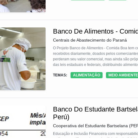
Banco De Alimentos - Comi
Centrais de Abastecimento do Paraná
O Projeto Banco de Alimentos - Comida Boa tem com
recebidos diariamente, doados pelos comerciantes
perderam seu valor comercial, mas ainda são próp
das leis estaduais e federais, distribuindo alimen
Beneficia entidades do Sistema Único de Assistênci
TEMAS:
ALIMENTAÇÃO
MEIO AMBIENTE
de obra é fornecida pelo DEPEN, reabilitando moni
Banco Do Estudante Bartsel
Perú)
Cooperativa del Estudiante Bartselana (PE
Educação e Inclusão Financeira com responsabilid