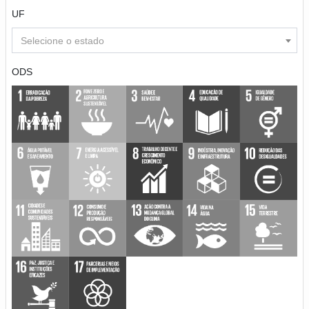
UF
Selecione o estado
ODS