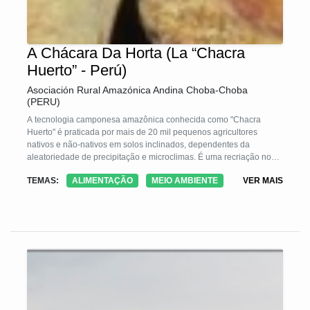
A Chácara Da Horta (La “Chacra
Huerto” - Perú)
Asociación Rural Amazónica Andina Choba-Choba
(PERU)
A tecnologia camponesa amazônica conhecida como "Chacra
Huerto" é praticada por mais de 20 mil pequenos agricultores
nativos e não-nativos em solos inclinados, dependentes da
aleatoriedade de precipitação e microclimas. É uma recriação nos
sistemas agrícolas tradicionais de "derrubar e queimar", dos
TEMAS:
ALIMENTAÇÃO
MEIO AMBIENTE
VER MAIS
pomares tradicionais milenarizados. Tem as características de ser
pequeno, múltipla e diversificada e de concentrar uma alta
diversidade e densidade de culturas transitórias, árvores e animais
domésticos. Eles imitam os ecossistemas naturais e estão em
sintonia com as condições socioculturais, econômicas e
agroecológicas das famílias. Eles surgem como alternativas à
pressão populacional.