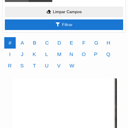
Limpar Campos
Filtrar
#
A
B
C
D
E
F
G
H
I
J
K
L
M
N
O
P
Q
R
S
T
U
V
W