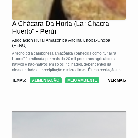
A Chácara Da Horta (La “Chacra
Huerto” - Perú)
Asociación Rural Amazónica Andina Choba-Choba
(PERU)
A tecnologia camponesa amazônica conhecida como "Chacra
Huerto" é praticada por mais de 20 mil pequenos agricultores
nativos e não-nativos em solos inclinados, dependentes da
aleatoriedade de precipitação e microclimas. É uma recriação nos
sistemas agrícolas tradicionais de "derrubar e queimar", dos
TEMAS:
ALIMENTAÇÃO
MEIO AMBIENTE
VER MAIS
pomares tradicionais milenarizados. Tem as características de ser
pequeno, múltipla e diversificada e de concentrar uma alta
diversidade e densidade de culturas transitórias, árvores e animais
domésticos. Eles imitam os ecossistemas naturais e estão em
sintonia com as condições socioculturais, econômicas e
agroecológicas das famílias. Eles surgem como alternativas à
pressão populacional.