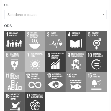
UF
Selecione o estado
ODS