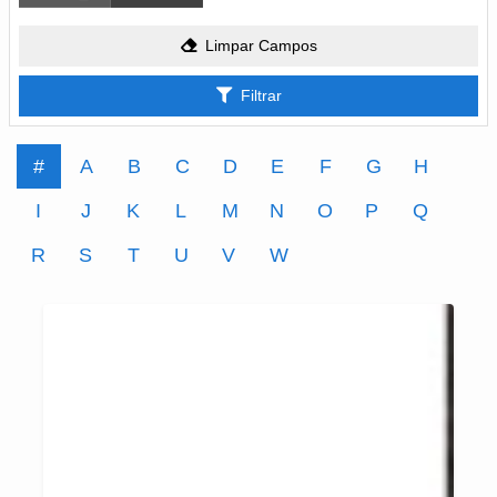
Limpar Campos
Filtrar
#
A
B
C
D
E
F
G
H
I
J
K
L
M
N
O
P
Q
R
S
T
U
V
W