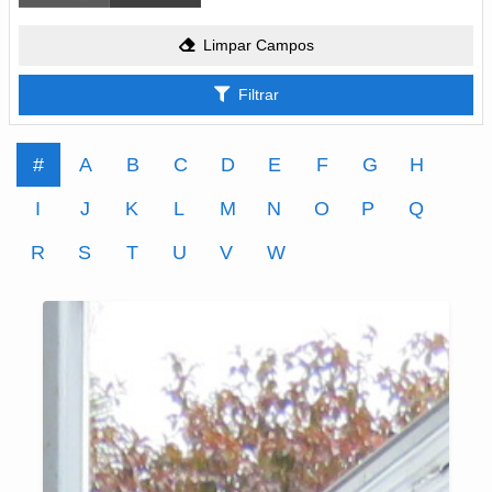
Limpar Campos
Filtrar
#
A
B
C
D
E
F
G
H
I
J
K
L
M
N
O
P
Q
R
S
T
U
V
W