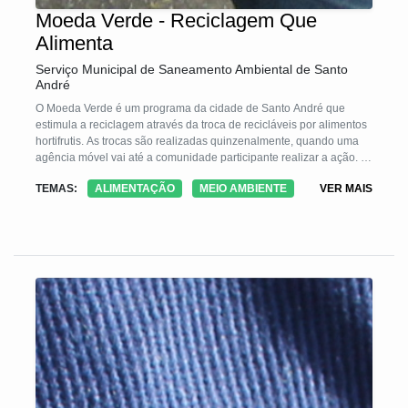
Moeda Verde - Reciclagem Que
Alimenta
Serviço Municipal de Saneamento Ambiental de Santo
André
O Moeda Verde é um programa da cidade de Santo André que
estimula a reciclagem através da troca de recicláveis por alimentos
hortifrutis. As trocas são realizadas quinzenalmente, quando uma
agência móvel vai até a comunidade participante realizar a ação. A
cada 5 kg de recicláveis, o morador recebe 1 kg de legumes ou
TEMAS:
ALIMENTAÇÃO
MEIO AMBIENTE
VER MAIS
frutas, além de uma hortaliça de brinde.
Todo resíduo recebido é encaminhado às cooperativas de
reciclagem conveniadas com o município, que comercializam este
material. Assim, os recicláveis deixam de ser aterrados e retornam à
cadeia produtiva. Os cooperados, por sua vez, têm acesso a uma
maior quantidade de resíduos com melhor qualidade, ampliando as
suas rendas.