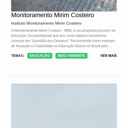
Monitoramento Mirim Costeiro
Instituto Monitoramento Mirim Costeiro
O Monitoramento Mirim Costeiro - MMC é um programa pioneiro de
Educação Socioambiental que tem como objetivo transformar
crianças em “Guardiãs dos Oceanos”. Reconhecido como exemplo
de Inovação e Criatividade na Educação Básica no Brasil pelo
MEC, o programa envolve as crianças com os atuais problemas
TEMAS:
EDUCAÇÃO
MEIO AMBIENTE
VER MAIS
socioambientais relacionados aos oceanos, fomentando
experiências de aprendizagem prática no ambiente costeiro. As
crianças se tornam pesquisadoras e monitoras mirins do litoral
onde vivem, conhecendo sobre as características desse
ecossistema, sobre a cultura local e as atividades socioeconômicas
exercidas em sua comunidade.