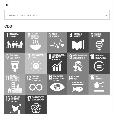
UF
Selecione o estado
ODS