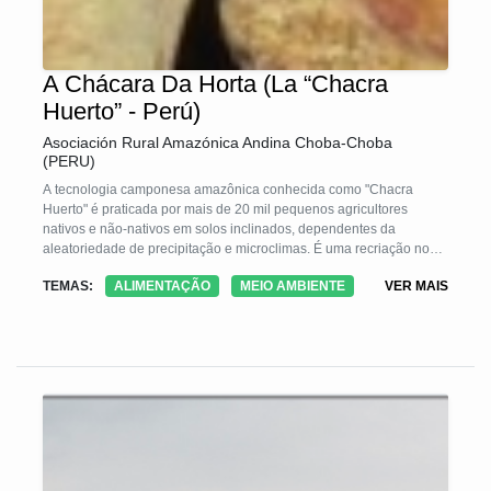
A Chácara Da Horta (La “Chacra
Huerto” - Perú)
Asociación Rural Amazónica Andina Choba-Choba
(PERU)
A tecnologia camponesa amazônica conhecida como "Chacra
Huerto" é praticada por mais de 20 mil pequenos agricultores
nativos e não-nativos em solos inclinados, dependentes da
aleatoriedade de precipitação e microclimas. É uma recriação nos
sistemas agrícolas tradicionais de "derrubar e queimar", dos
TEMAS:
ALIMENTAÇÃO
MEIO AMBIENTE
VER MAIS
pomares tradicionais milenarizados. Tem as características de ser
pequeno, múltipla e diversificada e de concentrar uma alta
diversidade e densidade de culturas transitórias, árvores e animais
domésticos. Eles imitam os ecossistemas naturais e estão em
sintonia com as condições socioculturais, econômicas e
agroecológicas das famílias. Eles surgem como alternativas à
pressão populacional.