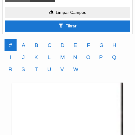
Limpar Campos
Filtrar
#
A
B
C
D
E
F
G
H
I
J
K
L
M
N
O
P
Q
R
S
T
U
V
W