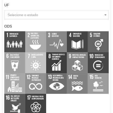
UF
Selecione o estado
ODS