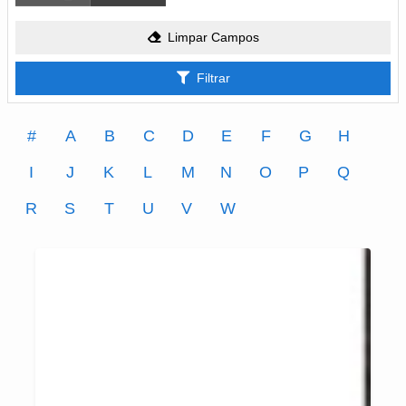
Limpar Campos
Filtrar
#
A
B
C
D
E
F
G
H
I
J
K
L
M
N
O
P
Q
R
S
T
U
V
W