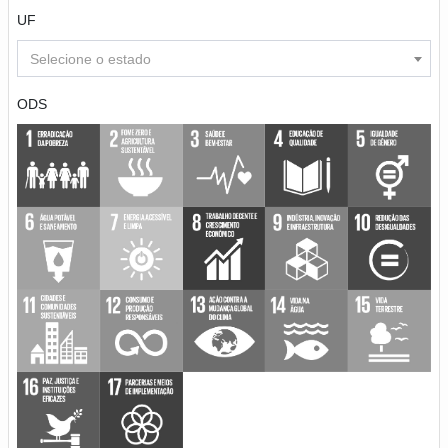
UF
Selecione o estado
ODS