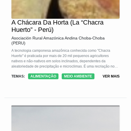
A Chácara Da Horta (La “Chacra
Huerto” - Perú)
Asociación Rural Amazónica Andina Choba-Choba
(PERU)
A tecnologia camponesa amazônica conhecida como "Chacra
Huerto" é praticada por mais de 20 mil pequenos agricultores
nativos e não-nativos em solos inclinados, dependentes da
aleatoriedade de precipitação e microclimas. É uma recriação nos
sistemas agrícolas tradicionais de "derrubar e queimar", dos
TEMAS:
ALIMENTAÇÃO
MEIO AMBIENTE
VER MAIS
pomares tradicionais milenarizados. Tem as características de ser
pequeno, múltipla e diversificada e de concentrar uma alta
diversidade e densidade de culturas transitórias, árvores e animais
domésticos. Eles imitam os ecossistemas naturais e estão em
sintonia com as condições socioculturais, econômicas e
agroecológicas das famílias. Eles surgem como alternativas à
pressão populacional.