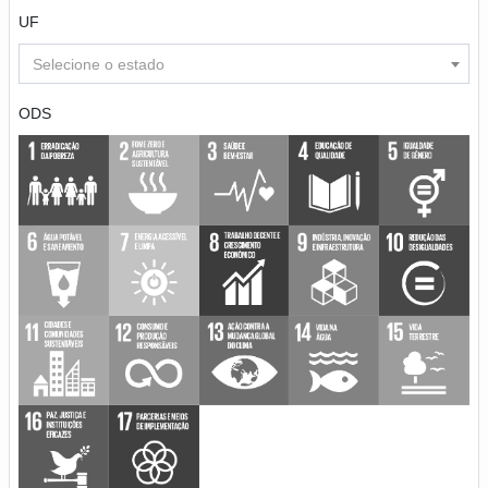
UF
Selecione o estado
ODS