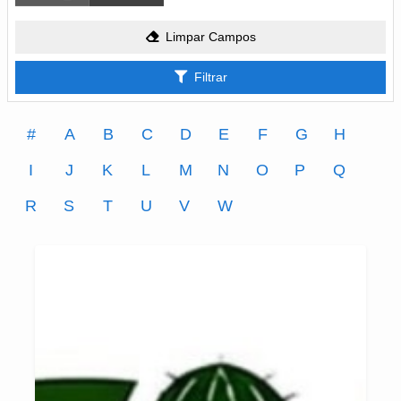
Limpar Campos
Filtrar
#
A
B
C
D
E
F
G
H
I
J
K
L
M
N
O
P
Q
R
S
T
U
V
W