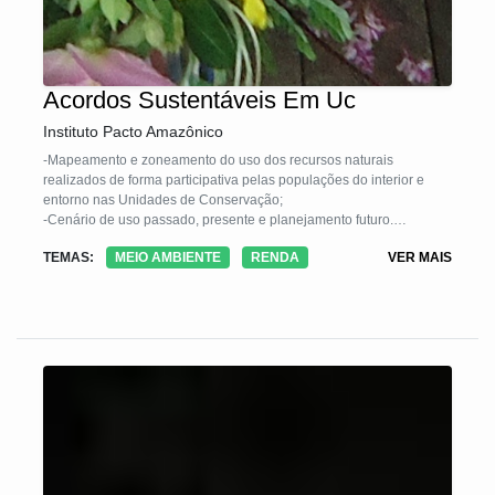
Acordos Sustentáveis Em Uc
Instituto Pacto Amazônico
-Mapeamento e zoneamento do uso dos recursos naturais
realizados de forma participativa pelas populações do interior e
entorno nas Unidades de Conservação;
-Cenário de uso passado, presente e planejamento futuro.
- Banco das cadeias produtiva
TEMAS:
MEIO AMBIENTE
RENDA
VER MAIS
- Alternativas Participativas