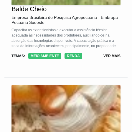
Balde Cheio
Empresa Brasileira de Pesquisa Agropecuária - Embrapa
Pecuária Sudeste
Capacitar os extensionistas a executar a assistência técnica
adequada às necessidades dos produtores, auxiliando-os na
absorção das tecnologias disponíveis. A capacitação prática e a
troca de informações acontecem, principalmente, na propriedade
rural, chamada de unidade demonstrativa (UD) e a parte teórica do
TEMAS:
MEIO AMBIENTE
RENDA
VER MAIS
treinamento ocorre na Embrapa Pecuária Sudeste ou em áreas de
instituições parceiras. A partir da estruturação da propriedade com
base nas orientações do projeto, a unidade demonstrativa passa a
ser uma referência na região.