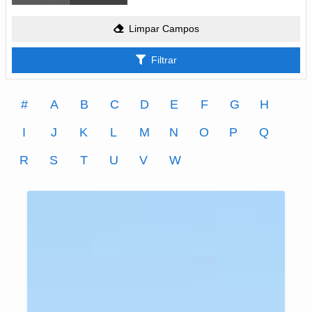
Limpar Campos
Filtrar
#
A
B
C
D
E
F
G
H
I
J
K
L
M
N
O
P
Q
R
S
T
U
V
W