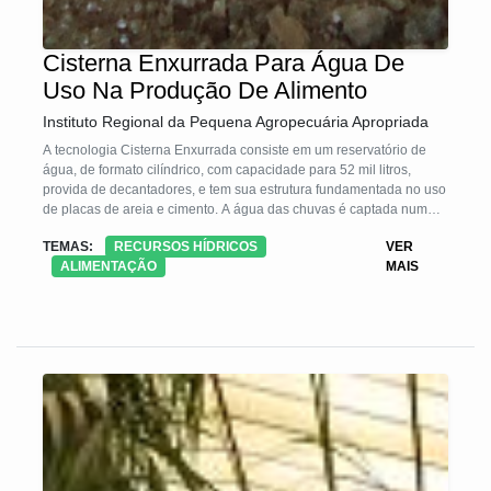
Cisterna Enxurrada Para Água De
Uso Na Produção De Alimento
Instituto Regional da Pequena Agropecuária Apropriada
A tecnologia Cisterna Enxurrada consiste em um reservatório de
água, de formato cilíndrico, com capacidade para 52 mil litros,
provida de decantadores, e tem sua estrutura fundamentada no uso
de placas de areia e cimento. A água das chuvas é captada num
terreiro, estrada ou córrego, passa pelo decantador que nada mais
TEMAS:
RECURSOS HÍDRICOS
VER
é do que uma caixa de retenção de sedimentos, adentra a cisterna
ALIMENTAÇÃO
MAIS
por meio de canos, e destina-se ao uso na produção de alimentos
através do cultivo de hortas, pomares, plantas meidicinais, e criação
de animais de pequeno porte, contribuindo para a segurança
alimentar e nutricional de famílias no Semiárido brasileiro.