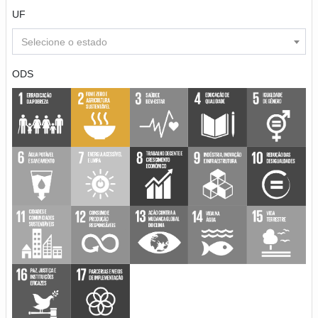
UF
Selecione o estado
ODS