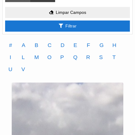
Limpar Campos
Filtrar
#
A
B
C
D
E
F
G
H
I
L
M
O
P
Q
R
S
T
U
V