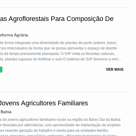
as Agroflorestais Para Composição De
eforma Agrária.
e forma integrada uma diversidade de plantas de porte rasteiro, baixo,
ersos intercalados de forma que se possa aproveitar o espaço de plantio
la de tempo previamente planejada. O SAF imita as florestas naturais,
ras, plantas capazes de fertilizar o solo.O sistema de SAF favorece a micro
radados, infiltra água e estreita a relação do homem com a terra.
VER MAIS
em quantidade, qualidade e diversidade.
Jovens Agricultores Familiares
 Bahia
a de jovens agricultores familiares rurais na região do Baixo Sul da Bahia
m florestas por alternância, com oportunidade de implantação de projetos
es visando geração de trabalho e renda para as unidades-família