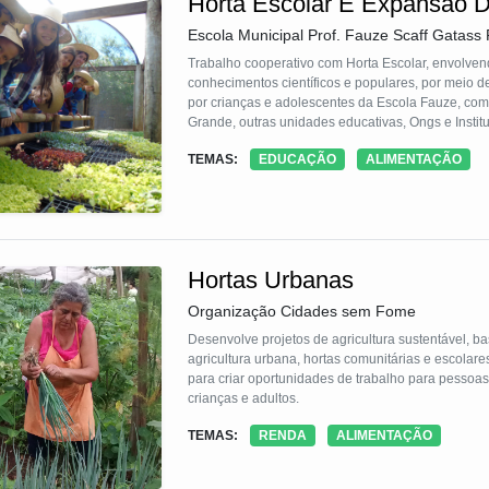
Horta Escolar E Expansão 
Escola Municipal Prof. Fauze Scaff Gatass 
Trabalho cooperativo com Horta Escolar, envolvend
conhecimentos científicos e populares, por meio de trocas de experiências e distribuição de mudas de hortaliças produzidas
por crianças e adolescentes da Escola Fauze, com 
Grande, outras unidades educativas, Ongs e Institu
TEMAS:
EDUCAÇÃO
ALIMENTAÇÃO
Hortas Urbanas
Organização Cidades sem Fome
Desenvolve projetos de agricultura sustentável, b
agricultura urbana, hortas comunitárias e escolar
para criar oportunidades de trabalho para pessoas 
crianças e adultos.
TEMAS:
RENDA
ALIMENTAÇÃO