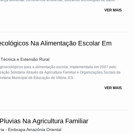
nça alimentar, consciência ambiental, utilizando tecnologias de baixo
dáveis e, contudo, a melhoria da qualidade de vida das famílias e das
VER MAIS
 o alcance da sustentabilidade.
ecológicos Na Alimentação Escolar Em
a Técnica e Extensão Rural
 agroecológicos para a alimentação escolar, implementada em 2007 pelo
ação Solidária Através da Agricultura Familiar e Organizações Sociais da
retaria Municipal de Educação de Vitória, ES.
VER MAIS
luvias Na Agricultura Familiar
ria - Embrapa Amazônia Oriental