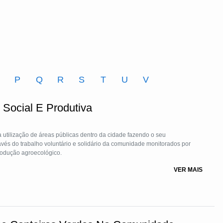
O
P
Q
R
S
T
U
V
 Social E Produtiva
 utilização de áreas públicas dentro da cidade fazendo o seu
vés do trabalho voluntário e solidário da comunidade monitorados por
rodução agroecológico.
VER MAIS