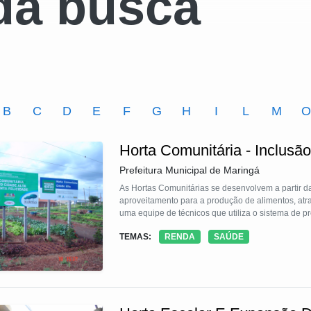
da busca
B
C
D
E
F
G
H
I
L
M
Horta Comunitária - Inclusão
Prefeitura Municipal de Maringá
As Hortas Comunitárias se desenvolvem a partir da
aproveitamento para a produção de alimentos, atra
uma equipe de técnicos que utiliza o sistema de p
TEMAS:
RENDA
SAÚDE