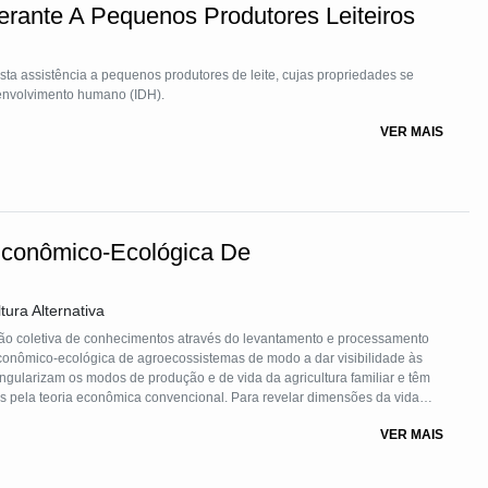
nerante A Pequenos Produtores Leiteiros
sta assistência a pequenos produtores de leite, cujas propriedades se
envolvimento humano (IDH).
VER MAIS
Econômico-Ecológica De
tura Alternativa
o coletiva de conhecimentos através do levantamento e processamento
conômico-ecológica de agroecossistemas de modo a dar visibilidade às
ingularizam os modos de produção e de vida da agricultura familiar e têm
as pela teoria econômica convencional. Para revelar dimensões da vida
ica hegemônica, o método dialoga com teorias críticas da Economia
VER MAIS
minista.