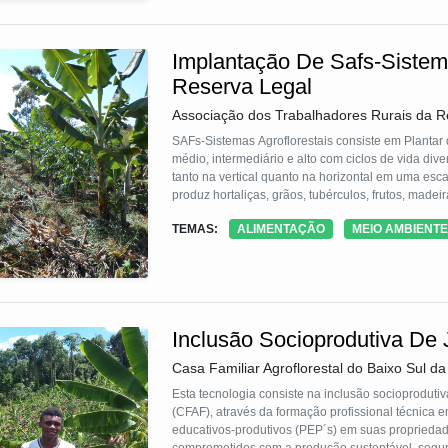
Implantação De Safs-Sistem
Reserva Legal
Associação dos Trabalhadores Rurais da R
SAFs-Sistemas Agroflorestais consiste em Plantar d
médio, intermediário e alto com ciclos de vida div
tanto na vertical quanto na horizontal em uma esca
produz hortaliças, grãos, tubérculos, frutos, madei
e macro fauna, promove a recuperação de solos deg
TEMAS:
ALIMENTAÇÃO
MEIO AMBIENTE
Garante autonomia alimentar para os camponeses 
Inclusão Socioprodutiva De 
Casa Familiar Agroflorestal do Baixo Sul da
Esta tecnologia consiste na inclusão socioprodutiv
(CFAF), através da formação profissional técnica e
educativos-produtivos (PEP´s) em suas propriedad