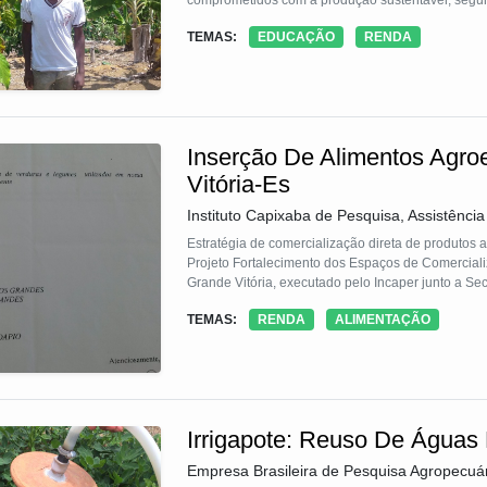
comprometidos com a produção sustentável, segura
impacto que viabilize a produção de alimentos sau
TEMAS:
EDUCAÇÃO
RENDA
comunidades nas quais estão inseridos permitindo
Inserção De Alimentos Agro
Vitória-Es
Instituto Capixaba de Pesquisa, Assistênci
Estratégia de comercialização direta de produtos
Projeto Fortalecimento dos Espaços de Comercializ
Grande Vitória, executado pelo Incaper junto a Sec
TEMAS:
RENDA
ALIMENTAÇÃO
Irrigapote: Reuso De Águas P
Empresa Brasileira de Pesquisa Agropecuá