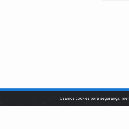
SOBRE NÓS
Usamos cookies para segurança, mel
PLATAFOR
Como Atuamos
SOCIAIS
Apoio a Projetos Sociais
Conselheiros
EDITAIS 
Gestores