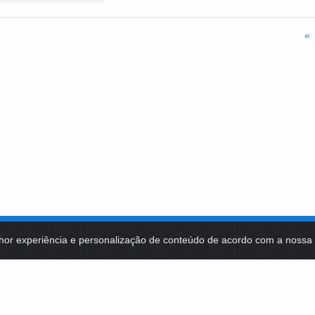
«
hor experiência e personalização de conteúdo de acordo com a noss
MA DE TECNOLOGIAS
IDENTIDADE VISUAL
MIDIATECA
DE SELEÇÕES PÚBLICAS
NOTÍCIAS