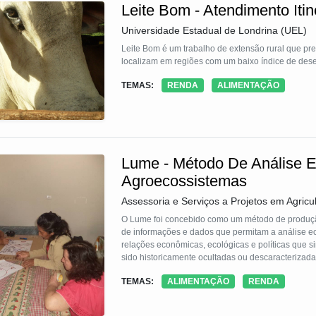
Leite Bom - Atendimento Iti
Universidade Estadual de Londrina (UEL)
Leite Bom é um trabalho de extensão rural que pre
localizam em regiões com um baixo índice de des
TEMAS:
RENDA
ALIMENTAÇÃO
Lume - Método De Análise 
Agroecossistemas
Assessoria e Serviços a Projetos em Agricul
O Lume foi concebido como um método de produçã
de informações e dados que permitam a análise e
relações econômicas, ecológicas e políticas que s
sido historicamente ocultadas ou descaracterizad
social e do trabalho ocultadas pela teoria econôm
TEMAS:
ALIMENTAÇÃO
RENDA
Ecológica, da Economia Política e da Economia Fe