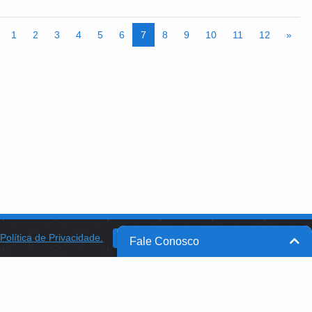
1
2
3
4
5
6
7
8
9
10
11
12
»
a
Política de Privacidade.
BANCO DO BRASIL
OK
Fale Conosco
BB INTEGRA
PROGRAMA AABB COMUNIDADE