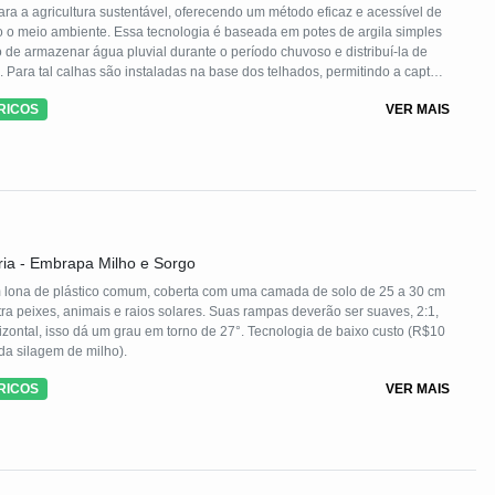
ra a agricultura sustentável, oferecendo um método eficaz e acessível de
nto o meio ambiente. Essa tecnologia é baseada em potes de argila simples
 de armazenar água pluvial durante o período chuvoso e distribuí-la de
. Para tal calhas são instaladas na base dos telhados, permitindo a captura
errado no solo. Esse cano se estende até a área de cultivo, e conectores
RICOS
VER MAIS
a boia instalada na tampa do pote, assegurando que esteja sempre
lo seco, as raízes das plantas procuram a água necessária ao encontrar
bsorção precisa para atender às demandas hídricas. Resultados obtidos
este sistema de irrigação, resultando em produções diversificadas ao
e sua aplicação em quintais agroflorestais, hortas pedagógicas,
ria - Embrapa Milho e Sorgo
com lona de plástico comum, coberta com uma camada de solo de 25 a 30 cm
tra peixes, animais e raios solares. Suas rampas deverão ser suaves, 2:1,
rizontal, isso dá um grau em torno de 27°. Tecnologia de baixo custo (R$10
a silagem de milho).
RICOS
VER MAIS