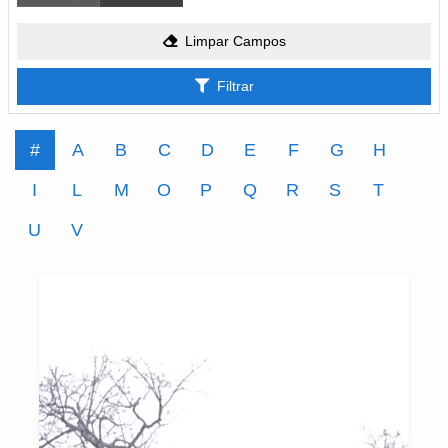
Limpar Campos
Filtrar
#
A
B
C
D
E
F
G
H
I
L
M
O
P
Q
R
S
T
U
V