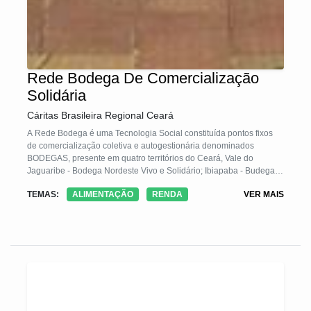
Rede Bodega De Comercialização
Solidária
Cáritas Brasileira Regional Ceará
A Rede Bodega é uma Tecnologia Social constituída pontos fixos
de comercialização coletiva e autogestionária denominados
BODEGAS, presente em quatro territórios do Ceará, Vale do
Jaguaribe - Bodega Nordeste Vivo e Solidário; Ibiapaba - Budega
do Povo; Região Norte - Bodega Arcos; Fortaleza e Região
TEMAS:
ALIMENTAÇÃO
RENDA
VER MAIS
metropolitana: Budegama e Bodega da Vila Mundo.
A Rede Bodega trabalha com 200 famílias diretamente,
estimulando processos de organização, a produção agroecológica,
o consumo responsável e a comercialização solidária, gerando
trabalho e crescimento econômico.