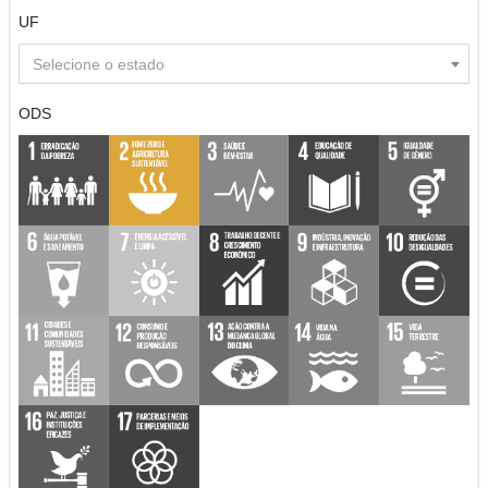
UF
Selecione o estado
ODS