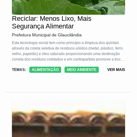
Reciclar: Menos Lixo, Mais
Segurança Alimentar
Prefeitura Municipal de Glaucilândia
Esta tecnologia social tem como princípio a limpeza dos quintais
através da coleta seletiva de resíduos sólidos (metal, plástico, ferro
velho, papelão) e óleo saturado proporcionando uma destinação
correta dos resíduos coletados e em contrapartida promove a troca
destes resíduos por mudas frutíferas, pintinhos ou sementes de
TEMAS:
ALIMENTAÇÃO
MEIO AMBIENTE
VER MAIS
hortaliças. Conscientiza os agricultores, promove a produção de
alimentos a custo zero e a segurança alimentar, proporciona a
diversificação de alimentos no quintal, melhora a renda, diminui
focos de dengue, acidentes domésticos, mortalidade de animais
pela ingestão de plástico e a contaminação do lençol freático e
leitos dos córregos e rios.