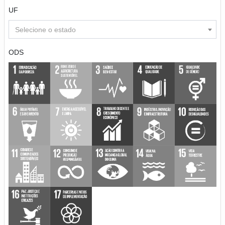
UF
Selecione o estado
ODS