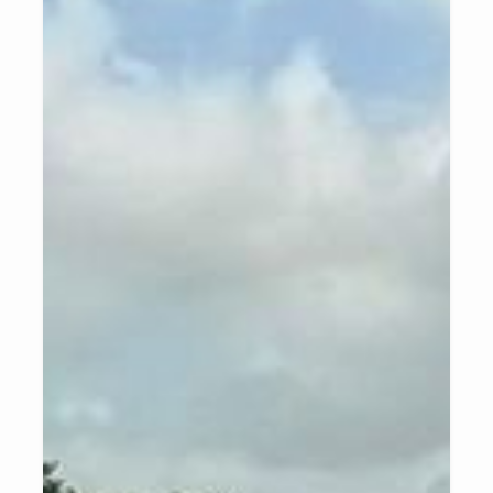
ou transformação e agregação de valor aos alimentos deverão
promover a segurança alimentar, saúde, inclusão social e viabilizar
a geração de emprego e renda. Cada Quintal Orgânico constitui
uma unidade demonstrativa das tecnologias, processos e serviços
gerados pela Embrapa e parceiros.