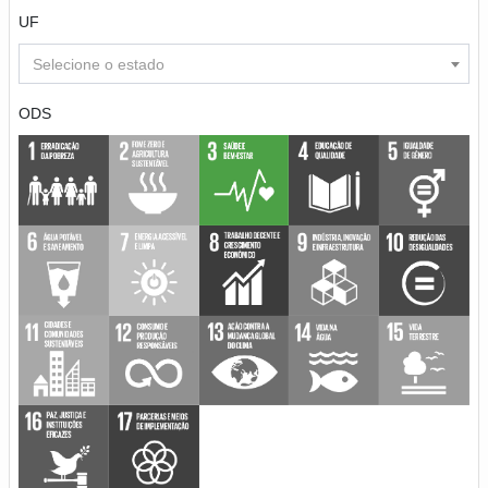
UF
Selecione o estado
ODS