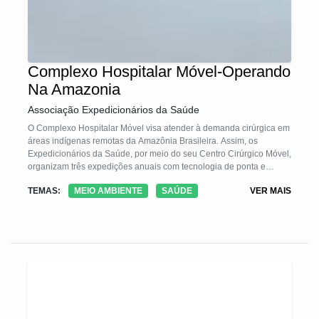
Complexo Hospitalar Móvel-Operando
Na Amazonia
Associação Expedicionários da Saúde
O Complexo Hospitalar Móvel visa atender à demanda cirúrgica em
áreas indígenas remotas da Amazônia Brasileira. Assim, os
Expedicionários da Saúde, por meio do seu Centro Cirúrgico Móvel,
organizam três expedições anuais com tecnologia de ponta e
médicos voluntários para atuar nas seguintes frentes:
TEMAS:
MEIO AMBIENTE
SAÚDE
VER MAIS
-realização de cirurgias gerais e oftalmológicas com orientação de
cuidados pré e pós operatórios (principalmente cataratas, pterígios
e hérnias);
-atendimentos em clínica médica, pediatria, ginecologia,
oftalmologia, ortopedia e odontologia;
-encaminhamento dos casos que não sejam passíveis de
tratamento in loco;
-treinamento e capacitação de profissionais de saúde local.