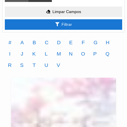
Limpar Campos
Filtrar
#
A
B
C
D
E
F
G
H
I
J
K
L
M
N
O
P
Q
R
S
T
U
V