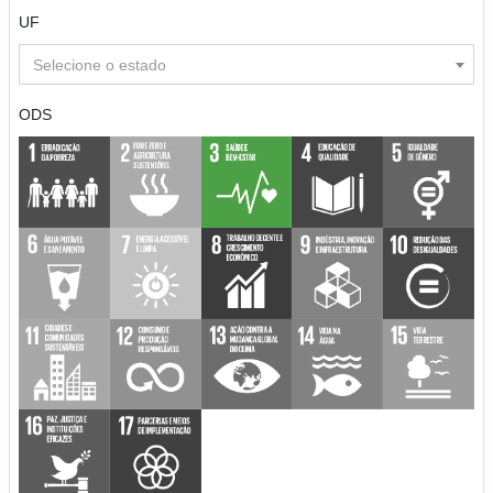
UF
Selecione o estado
ODS