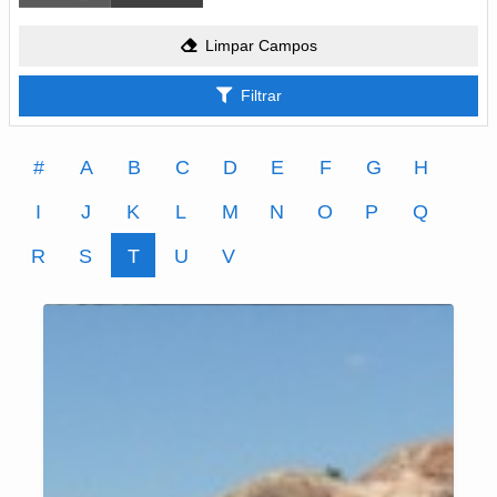
Limpar Campos
Filtrar
#
A
B
C
D
E
F
G
H
I
J
K
L
M
N
O
P
Q
R
S
T
U
V