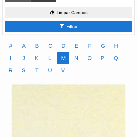
Limpar Campos
Filtrar
#
A
B
C
D
E
F
G
H
I
J
K
L
M
N
O
P
Q
R
S
T
U
V