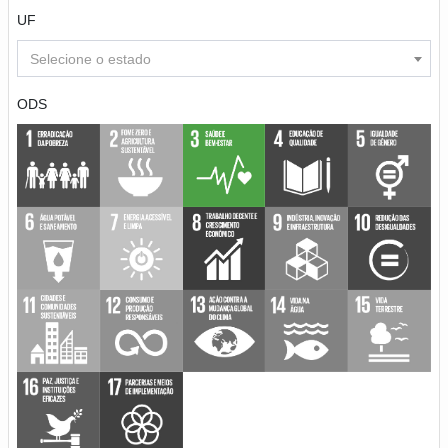
UF
Selecione o estado
ODS